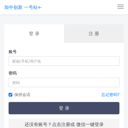
加中创新 一号站←
Tog
nav
登 录
注 册
账号
密码
保持会话
忘记密码?
登 录
还没有账号？点击注册或 微信一键登录