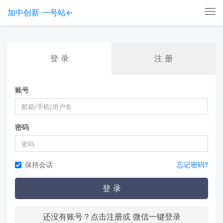
加中创新 一号站←
Tog
nav
登 录
注 册
账号
密码
保持会话
忘记密码?
登 录
还没有账号？点击注册或 微信一键登录