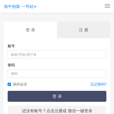
加中创新 一号站←
Tog
nav
登 录
注 册
账号
密码
保持会话
忘记密码?
登 录
还没有账号？点击注册或 微信一键登录