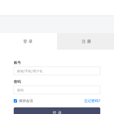
登 录
注 册
账号
密码
保持会话
忘记密码?
登 录