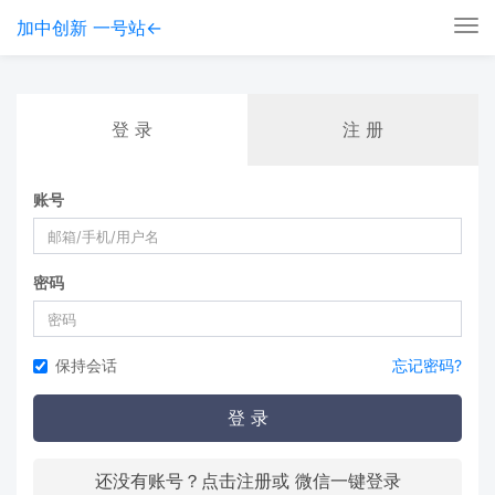
加中创新 一号站←
Tog
nav
登 录
注 册
账号
密码
保持会话
忘记密码?
登 录
还没有账号？点击注册或 微信一键登录