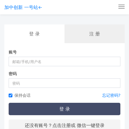
加中创新 一号站←
Tog
nav
登 录
注 册
账号
密码
保持会话
忘记密码?
登 录
还没有账号？点击注册或 微信一键登录