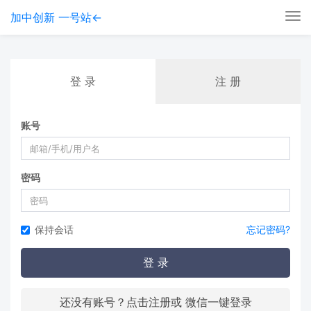
加中创新 一号站←
Tog
nav
登 录
注 册
账号
密码
保持会话
忘记密码?
登 录
还没有账号？点击注册或 微信一键登录