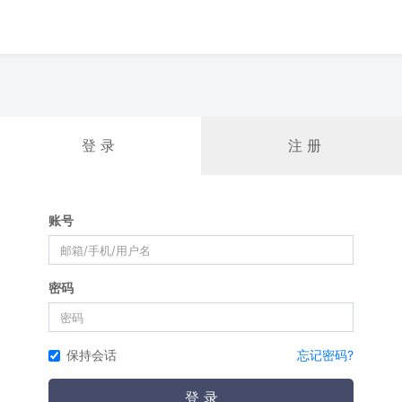
登 录
注 册
账号
密码
保持会话
忘记密码?
登 录