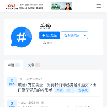
Toggl
navig
关税
关注话题
创建问题
举报
问题
文章
5
0
TNT
2026-02-22
2
回答
顺差1万亿美金，为何我们却感觉越来越穷？出
口繁荣背后的冷思考
关税
出口
贸易战
mesa
2026-01-16
2