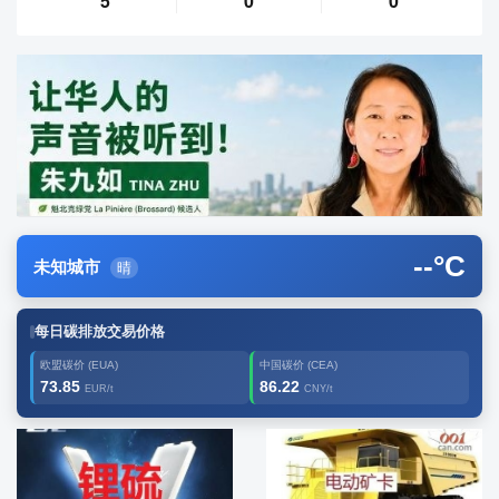
5
0
0
--
°C
未知城市
晴
每日碳排放交易价格
欧盟碳价 (EUA)
中国碳价 (CEA)
73.85
86.22
EUR/t
CNY/t
广告2
创新