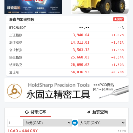
股市与加密指数
● 实时
BTC/USDT
--.--
--%
上证指数
3,940.04
+1.02%
深证成指
14,311.01
+1.42%
创业板指
3,563.12
+1.35%
恒生指数
25,668.03
+0.54%
纳斯达克
26,690.62
+1.30%
道琼斯
54,036.93
+0.28%
货币汇率
航班查询
1 CAD = 4.84 CNY
14:29