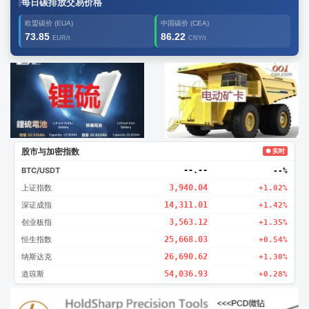
每日碳排放交易价格
欧盟碳价 (EUA)
中国碳价 (CEA)
73.85
86.22
EUR/t
CNY/t
广告2
创新
股市与加密指数
● 实时
BTC/USDT
--.--
--%
上证指数
3,940.04
+1.02%
深证成指
14,311.01
+1.42%
创业板指
3,563.12
+1.35%
恒生指数
25,668.03
+0.54%
纳斯达克
26,690.62
+1.30%
道琼斯
54,036.93
+0.28%