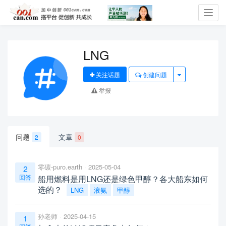
Toggl
navig
LNG
关注话题
创建问题
举报
问题
文章
2
0
零碳-puro.earth
2025-05-04
2
回答
船用燃料是用LNG还是绿色甲醇？各大船东如何
选的？
LNG
液氨
甲醇
孙老师
2025-04-15
1