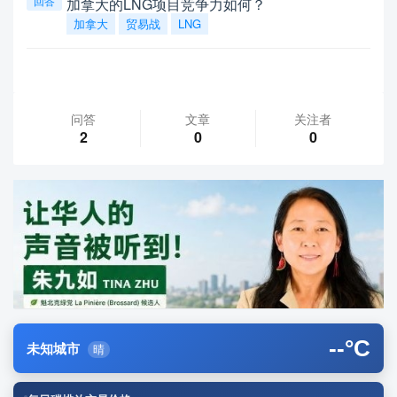
回答
加拿大的LNG项目竞争力如何？
加拿大
贸易战
LNG
问答
文章
关注者
2
0
0
--
°C
未知城市
晴