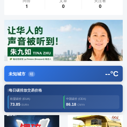
问答
文章
关注者
1
0
0
--
°C
未知城市
晴
每日碳排放交易价格
欧盟碳价 (EUA)
中国碳价 (CEA)
73.85
86.18
EUR/t
CNY/t
广告2
创新