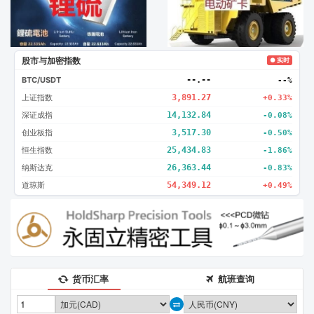
股市与加密指数
● 实时
BTC/USDT
--.--
--%
上证指数
3,891.27
+0.33%
深证成指
14,132.84
-0.08%
创业板指
3,517.30
-0.50%
恒生指数
25,434.83
-1.86%
纳斯达克
26,363.44
-0.83%
道琼斯
54,349.12
+0.49%
货币汇率
航班查询