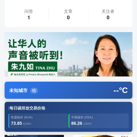
问答
文章
关注者
1
0
0
--
°C
未知城市
晴
每日碳排放交易价格
欧盟碳价 (EUA)
中国碳价 (CEA)
73.85
86.26
EUR/t
CNY/t