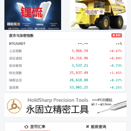
广告2
创新
股市与加密指数
● 实时
BTC/USDT
--.--
--%
上证指数
3,966.59
+0.67%
深证成指
14,316.96
+0.04%
创业板指
3,537.21
-0.73%
恒生指数
25,937.49
+1.05%
纳斯达克
26,618.80
-0.27%
道琼斯
53,901.25
-0.25%
货币汇率
航班查询