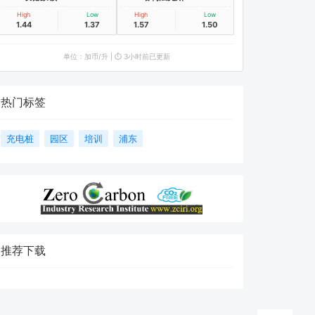
High
Low
High
Low
1.44
1.37
1.57
1.50
单位：加币/升 | ⏱️ 3小时前已更新
热门标签
充电桩
园区
培训
浦东
推荐下载