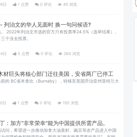
06日
1 点赞
0
评论
49 浏览
- 列治⽂的华⼈⻅⾯时 换⼀句问候语?
 2022年列治⽂市选的官⽅只有投票率24.5%（选举结果）。
，三个没去投票。
04日
5 点赞
0
评论
384 浏览
木材巨头将核心部门迁往美国，安省两厂已停工
的 BC省本拿比（Burnaby），转移至美国乔治亚州亚特兰大
30日
1 点赞
0
评论
195 浏览
凯丁：加方“非常荣幸”能为中国提供所需产品。
易访问，希望进一步推动加拿大油菜籽、豌豆等农产品进入中国
力保障粮食和能源安全，而萨省“拥有世界需要的产品”，有能