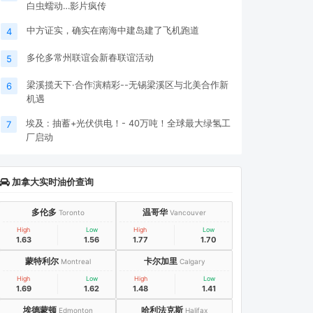
白虫蠕动…影片疯传
中方证实，确实在南海中建岛建了飞机跑道
4
多伦多常州联谊会新春联谊活动
5
梁溪揽天下·合作演精彩--无锡梁溪区与北美合作新
6
机遇
埃及 : 抽蓄+光伏供电！- 40万吨！全球最大绿氢工
7
厂启动
加拿大实时油价查询
多伦多
温哥华
Toronto
Vancouver
High
Low
High
Low
1.63
1.56
1.77
1.70
蒙特利尔
卡尔加里
Montreal
Calgary
High
Low
High
Low
1.69
1.62
1.48
1.41
埃德蒙顿
哈利法克斯
Edmonton
Halifax