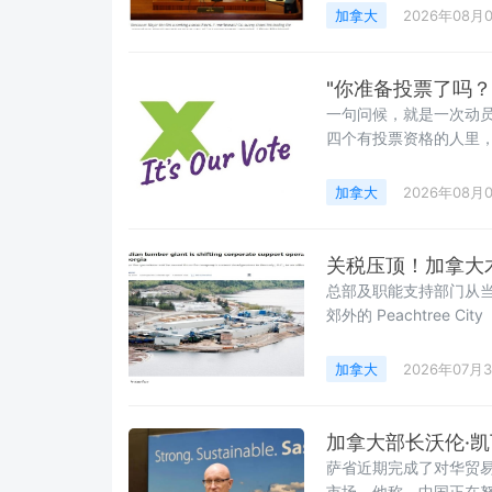
加拿大
2026年08月
"你准备投票了吗？
⼀句问候，就是⼀次动员。
四个有投票资格的⼈⾥
加拿大
2026年08月
关税压顶！加拿大
总部及职能支持部门从当前
郊外的 Peachtree City
加拿大
2026年07月
加拿大部长沃伦·
萨省近期完成了对华贸
市场。他称，中国正在努