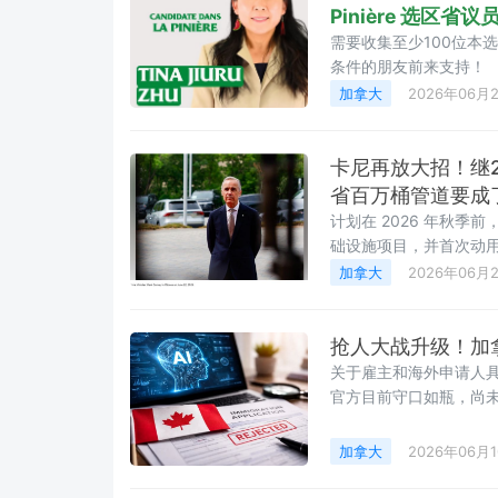
Pinière 选区省议
需要收集至少100位本
条件的朋友前来支持！
加拿大
2026年06月
卡尼再放大招！继2
省百万桶管道要成
计划在 2026 年秋季前，
础设施项目，并首次动用
加拿大
2026年06月
抢人大战升级！加拿
关于雇主和海外申请人
官方目前守口如瓶，尚
加拿大
2026年06月