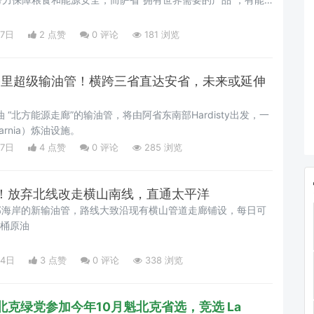
27日
2 点赞
0
评论
181 浏览
0公里超级输油管！横跨三省直达安省，未来或延伸
 “北方能源走廊”的输油管，将由阿省东南部Hardisty出发，一
rnia）炼油设施。
07日
4 点赞
0
评论
285 浏览
！放弃北线改走横山南线，直通太平洋
南部海岸的新输油管，路线大致沿现有横山管道走廊铺设，每日可
万桶原油
04日
3 点赞
0
评论
338 浏览
克绿党参加今年10月魁北克省选，竞选 La