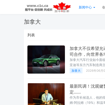
新闻中心
加拿大
列表
加拿大不仅希望允
司合作，向世界各
加拿大汽车行业如今面
亚迪等东方汽车制造商
加拿大
2026年06月
最新民调！沈观健
定......
作为市长候选人，他的得
姆·阿拉姆（19%）和温