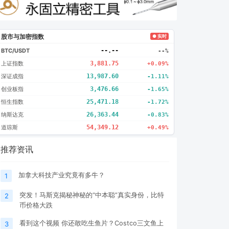
股市与加密指数
● 实时
BTC/USDT
--.--
--%
上证指数
3,881.75
+0.09%
深证成指
13,987.60
-1.11%
创业板指
3,476.66
-1.65%
恒生指数
25,471.18
-1.72%
纳斯达克
26,363.44
-0.83%
道琼斯
54,349.12
+0.49%
推荐资讯
加拿大科技产业究竟有多牛？
1
突发！马斯克揭秘神秘的“中本聪”真实身份，比特
2
币价格大跌
看到这个视频 你还敢吃生鱼片？Costco三文鱼上
3