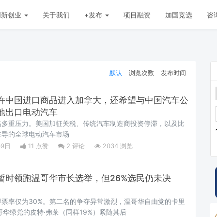
创新创业
关于我们
+发布
项目融资
加国竞选
咨
默认
浏览次数
发布时间
许中国进口商品进入加拿大，还希望与中国汽车公
地出口电动汽车
临多重压力。美国加征关税、传统汽车制造商投资停滞，以及比
主导的全球电动汽车市场
09日
11 点赞
2
评论
2034 浏览
暂时领跑温哥华市长选举，但26%选民仍未决
票率仅为30%。第二名的争夺异常激烈，温哥华自由党的卡里
哥华绿党的皮特·弗莱（同样19%）紧随其后