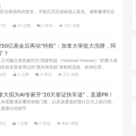
员
选区合格选民的签名，才能正式完成候选人提名。诚挚邀请符合
27日
14 点赞
1
评论
722 浏览
50亿基金后再动“特权”：加拿大审批大洗牌，阿
了？
正式确立首批被列为“国家利益（National Interest）”的重大基
此前未曾使用过的“预先审批权”来精简流程、砍掉红带。
26日
2 点赞
0
评论
212 浏览
大拟为AI专家开“20天签证快车道”，直通PR！
具体需要满足哪些资格门槛，以及该通道的预计正式上线日期，
未透露任何细节
10日
1 点赞
0
评论
830 浏览