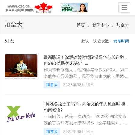
Togg
navig
加拿大
首页
新闻中心
加拿大
列表
默认
浏览次数
发布时间
最新民调！沈观健暂时领跑温哥华市长选举，
但26%选民仍未决定......
作为市长候选人，他的得票率仅为30%。第二
名的争夺异常激烈，温哥华自由党的卡里姆·阿
拉姆（19%）和温哥华绿党的皮特·弗莱（同样
加拿大
2026年08月06日
19%）紧随其后
"你准备投票了吗？- 列治⽂的华⼈⻅⾯时 换⼀
句问候语?
⼀句问候，就是⼀次动员。 2022年列治⽂市
选的官⽅只有投票率24.5%（选举结果）。四
个有投票资格的⼈⾥，三个没去投票。
加拿大
2026年08月04日