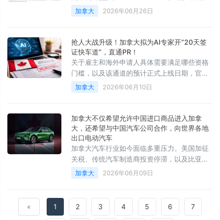
设施项目，并首次动用此前未曾使用过的“预先
加拿大
2026年06月26日
审批权”来精简流程、砍掉红带。
抢人大战升级！加拿大拟为AI专家开“20天签
证快车道”，直通PR！
关于雇主和海外申请人具体需要满足哪些资格
门槛，以及该通道的预计正式上线日期，官方
目前守口如瓶，尚未透露任何细节
加拿大
2026年06月10日
加拿大不仅希望允许中国进口商品进入加拿
大，还希望与中国汽车公司合作，向世界各地
出口电动汽车
加拿大汽车行业如今面临多重压力。美国加征
关税、传统汽车制造商投资停滞，以及比亚迪
等东方汽车制造商主导的全球电动汽车市场
加拿大
2026年06月09日
«
1
2
3
4
5
6
7