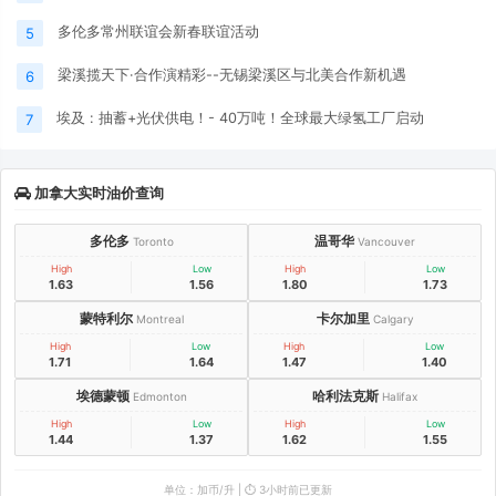
多伦多常州联谊会新春联谊活动
5
梁溪揽天下·合作演精彩--无锡梁溪区与北美合作新机遇
6
埃及 : 抽蓄+光伏供电！- 40万吨！全球最大绿氢工厂启动
7
加拿大实时油价查询
多伦多
温哥华
Toronto
Vancouver
High
Low
High
Low
1.63
1.56
1.80
1.73
蒙特利尔
卡尔加里
Montreal
Calgary
High
Low
High
Low
1.71
1.64
1.47
1.40
埃德蒙顿
哈利法克斯
Edmonton
Halifax
High
Low
High
Low
1.44
1.37
1.62
1.55
单位：加币/升 | ⏱️ 3小时前已更新