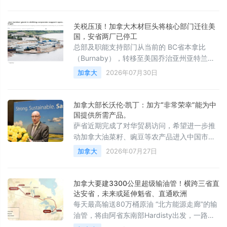
关税压顶！加拿大木材巨头将核心部门迁往美
国，安省两厂已停工
总部及职能支持部门从当前的 BC省本拿比
（Burnaby），转移至美国乔治亚州亚特兰大
郊外的 Peachtree City
加拿大
2026年07月30日
加拿大部长沃伦·凯丁：加方“非常荣幸”能为中
国提供所需产品。
萨省近期完成了对华贸易访问，希望进一步推
动加拿大油菜籽、豌豆等农产品进入中国市
场。他称，中国正在努力保障粮食和能源安
加拿大
2026年07月27日
全，而萨省“拥有世界需要的产品”，有能力满
足中国市场需求。
加拿大要建3300公里超级输油管！横跨三省直
达安省，未来或延伸魁省、直通欧洲
每天最高输送80万桶原油 “北方能源走廊”的输
油管，将由阿省东南部Hardisty出发，一路连
接至安省萨尼亚（Sarnia）炼油设施。