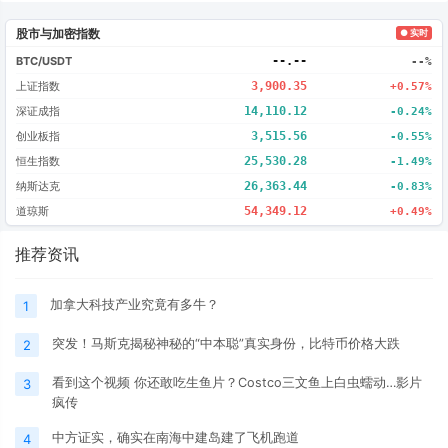
股市与加密指数
● 实时
BTC/USDT
--.--
--%
上证指数
3,900.35
+0.57%
深证成指
14,110.12
-0.24%
创业板指
3,515.56
-0.55%
恒生指数
25,530.28
-1.49%
纳斯达克
26,363.44
-0.83%
道琼斯
54,349.12
+0.49%
推荐资讯
加拿大科技产业究竟有多牛？
1
突发！马斯克揭秘神秘的“中本聪”真实身份，比特币价格大跌
2
看到这个视频 你还敢吃生鱼片？Costco三文鱼上白虫蠕动…影片
3
疯传
中方证实，确实在南海中建岛建了飞机跑道
4