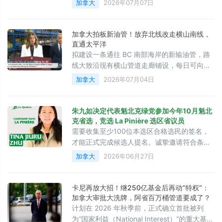
加拿大
2026年07月07日
加拿大拍板新油管！放弃北线改走横山南线，
直通太平洋
拟建设一条通往 BC 南部海岸的新输油管，路
线大致沿现有横山管道走廊铺设，每日可向海
外市场输送约100万桶原油
加拿大
2026年07月04日
朱九如决定代表魁北克绿党参加今年10月魁北
克省选，竞选 La Pinière 选区省议员
需要收集至少100位本选区合格选民的签名，
才能正式完成候选人提名。诚挚邀请符合条件
的朋友前来支持！
加拿大
2026年06月27日
卡尼再放大招！继250亿基金后再动“特权”：
加拿大审批大洗牌，阿省百万桶管道要成了？
计划在 2026 年秋季前，正式确立首批被列
为“国家利益（National Interest）”的重大基础