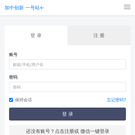
加中创新 一号站←
Tog
nav
登 录
注 册
账号
密码
保持会话
忘记密码?
登 录
还没有账号？点击注册或 微信一键登录