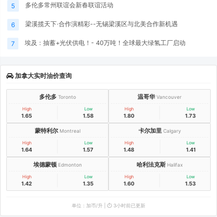
多伦多常州联谊会新春联谊活动
5
梁溪揽天下·合作演精彩--无锡梁溪区与北美合作新机遇
6
埃及 : 抽蓄+光伏供电！- 40万吨！全球最大绿氢工厂启动
7
加拿大实时油价查询
多伦多
温哥华
Toronto
Vancouver
High
Low
High
Low
1.65
1.58
1.80
1.73
蒙特利尔
卡尔加里
Montreal
Calgary
High
Low
High
Low
1.64
1.57
1.48
1.41
埃德蒙顿
哈利法克斯
Edmonton
Halifax
High
Low
High
Low
1.42
1.35
1.60
1.53
单位：加币/升 | ⏱️ 3小时前已更新