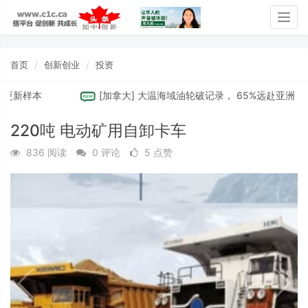
Togg
navig
首页
创新创业
投资
更新样本
[
加拿大
]
大温海域油轮破记录， 65%远赴亚洲，阿省
220吨 电动矿用自卸卡车
836 阅读
0 评论
5 点赞