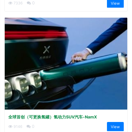
伏（OPV）电池 1-solar.com
0
7336
View
全球首创（可更换氢罐）氢动力SUV汽车-NamX
0
9146
View