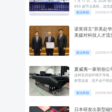
7 月 17 日，在 2026
950 超节点真机，这
前沿科技
2026年07
诺奖得主“弃美赴
美媒对科技人才流
前沿科技
2026年07
夏威夷一家初创公
这种玄武岩纤维不导电，使得Eclipse X9具有很低
射雷达波，也不会干扰
铝制和碳纤维船体，这
不同频段下的表现仍在
前沿科技
2026年06
日本研发出新型磁