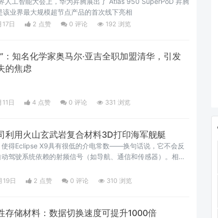
 世界人工智能大会上，华为昇腾展出了 Atlas 950 SuperPoD 昇腾
也是该业界最大规模超节点产品的首次线下亮相
月17日
2 点赞
0
评论
192 浏览
华”：知名化学家奥马尔·亚吉全职加盟清华，引发
失的焦虑
月11日
4 点赞
0
评论
331 浏览
司利用火山玄武岩复合材料3D打印海军舰艇
的介电常数——换句话说，它不会反
自动驾驶系统依赖的射频信号（如导航、通信和传感器）。相比
在军事和无人化作业中是一个显著的优势，尽管其射频透明性在
进一步验证中。
月19日
2 点赞
0
评论
310 浏览
性存储材料：数据切换速度可提升1000倍