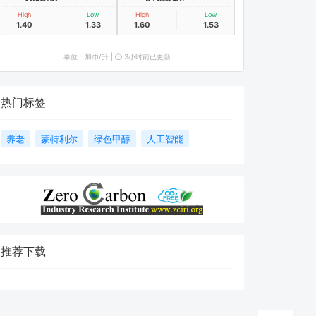
High
Low
High
Low
1.40
1.33
1.60
1.53
单位：加币/升 | ⏱️ 3小时前已更新
热门标签
养老
蒙特利尔
绿色甲醇
人工智能
推荐下载