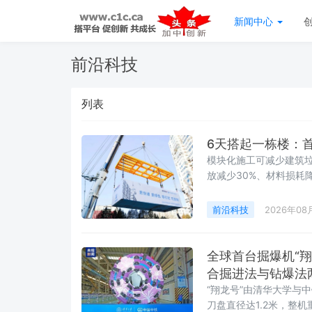
新闻中心
前沿科技
列表
6天搭起一栋楼：
模块化施工可减少建筑垃
放减少30%、材料损耗降
前沿科技
2026年08
全球首台掘爆机“
合掘进法与钻爆法
“翔龙号”由清华大学与
刀盘直径达1.2米，整机