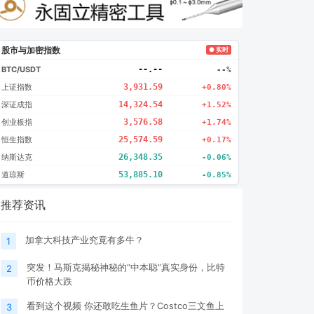
股市与加密指数
● 实时
BTC/USDT
--.--
--%
上证指数
3,931.59
+0.80%
深证成指
14,324.54
+1.52%
创业板指
3,576.58
+1.74%
恒生指数
25,574.59
+0.17%
纳斯达克
26,348.35
-0.06%
道琼斯
53,885.10
-0.85%
推荐资讯
加拿大科技产业究竟有多牛？
1
突发！马斯克揭秘神秘的“中本聪”真实身份，比特
2
币价格大跌
看到这个视频 你还敢吃生鱼片？Costco三文鱼上
3