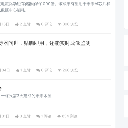
电流驱动磁存储器的约1000倍。该成果有望用于未来AI芯片和
低数据中心能耗。
月16日
2 点赞
0
评论
396 浏览
搏器问世，贴胸即用，还能实时成像监测
月04日
1 点赞
0
评论
266 浏览
？
？一栋只需3天建成的未来木屋
月31日
3 点赞
1
评论
854 浏览