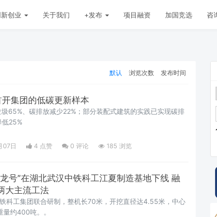
创新创业
关于我们
+发布
项目融资
加国竞选
咨
默认
浏览次数
发布时间
首开集团的低碳更新样本
圾65%、碳排放减少22%；部分装配式建筑的实践已实现碳排
低25%
月07日
4 点赞
0
评论
185 浏览
翔龙号”在湖北武汉中铁科工江夏制造基地下线 融
两大主流工法
中铁科工集团联合研制，整机长70米，开挖直径达4.55米，中心
重量约400吨。。