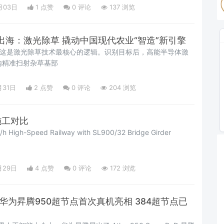
月03日
1 点赞
0
评论
137 浏览
出海：激光除草 撬动中国现代农业“智造”新引擎
”这是激光除草技术最核心的逻辑。识别目标后，高能半导体激
秒内精准扫射杂草基部
月31日
2 点赞
0
评论
204 浏览
施工对比
/h High-Speed Railway with SL900/32 Bridge Girder
月29日
4 点赞
0
评论
172 浏览
华为昇腾950超节点首次真机亮相 384超节点已