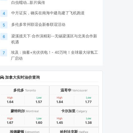
白虫蠕动…影片疯传
中方证实，确实在南海中建岛建了飞机跑道
4
多伦多常州联谊会新春联谊活动
5
梁溪揽天下·合作演精彩--无锡梁溪区与北美合作新
6
机遇
埃及 : 抽蓄+光伏供电！- 40万吨！全球最大绿氢工
7
厂启动
加拿大实时油价查询
多伦多
温哥华
Toronto
Vancouver
High
Low
High
Low
1.64
1.57
1.84
1.77
蒙特利尔
卡尔加里
Montreal
Calgary
High
Low
High
Low
1.67
1.60
1.45
1.38
埃德蒙顿
哈利法克斯
Edmonton
Halifax