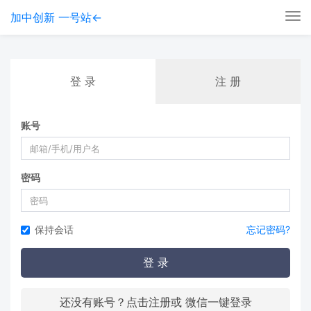
加中创新 一号站←
Tog
nav
登 录
注 册
账号
密码
保持会话
忘记密码?
登 录
还没有账号？点击注册或 微信一键登录