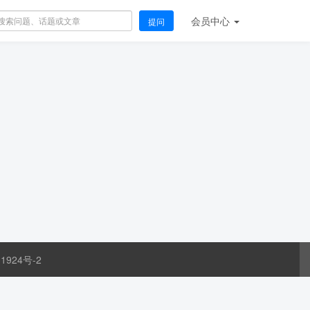
会员
中心
提问
1924号-2