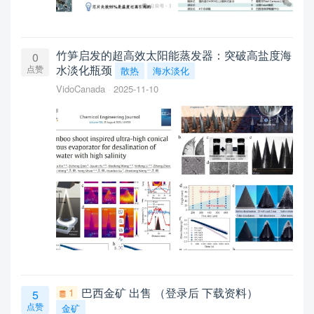
竹笋启发的超高效太阳能蒸发器：突破高盐度海
0
水淡化瓶颈
点赞
散热
海水淡化
VidoCanada
2025-11-10
巴西金矿 出售 （登录后 下载资料）
1
5
点赞
金矿