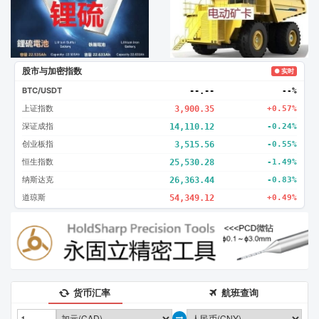
股市与加密指数
● 实时
BTC/USDT
--.--
--%
上证指数
3,900.35
+0.57%
深证成指
14,110.12
-0.24%
创业板指
3,515.56
-0.55%
恒生指数
25,530.28
-1.49%
纳斯达克
26,363.44
-0.83%
道琼斯
54,349.12
+0.49%
货币汇率
航班查询