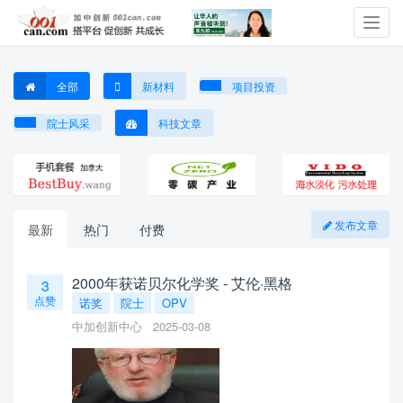
Toggl
navig
全部
新材料
项目投资
院士风采
科技文章
发布文章
最新
热门
付费
2000年获诺贝尔化学奖 - 艾伦·黑格
3
点赞
诺奖
院士
OPV
中加创新中心
2025-03-08