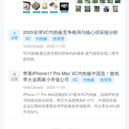
2025全球VC均热板竞争格局与核心供应链分析
1
点赞
VC
均热板
热管理
VidoCanada
2025-11-05
VC均热板通过真空密封腔体内的液体-蒸气相变实现二维平
面传热。
苹果iPhone17 Pro Max VC均热板中国造！散热
0
带火这两家小市值公司
点赞
VC
均热板
热管理
VidoCanada
2025-11-05
iPhone 17 Pro Max搭载的0.27毫米VC均热板，由瑞声科技
与恒铭达联合研发，将芯片温度降低8-12℃，中国供应链
企业以黑科技重塑全球手机散热市场格局，市占率从35%跃
升至62%。