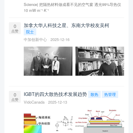
Science| 把隔热材料做成看不见的空气窗 透光99%导热仅
10 mW·m⁻¹·K⁻¹
加拿大华人科技之星、东南大学校友吴柯
0
点赞
院士
中加创新中心
2025-12-16
IGBT的四大散热技术发展趋势
0
散热
热管理
点赞
VidoCanada
2025-12-13