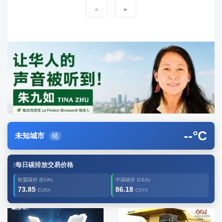
«
»
--
°C
未知城市
晴
每日碳排放交易价格
欧盟碳价 (EUA)
中国碳价 (CEA)
73.85
86.18
EUR/t
CNY/t
广告2
创新