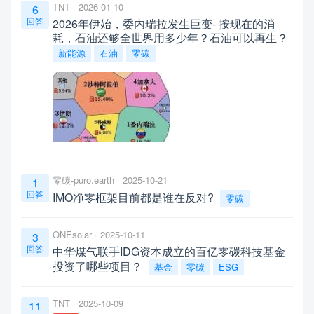
TNT
2026-01-10
6
回答
2026年伊始，委内瑞拉发生巨变- 按现在的消
耗，石油还够全世界用多少年？石油可以再生？
新能源
石油
零碳
零碳-puro.earth
2025-10-21
1
回答
IMO净零框架目前都是谁在反对?
零碳
ONEsolar
2025-10-11
3
回答
中华煤气联手IDG资本成立的百亿零碳科技基金
投资了哪些项目？
基金
零碳
ESG
TNT
2025-10-09
11