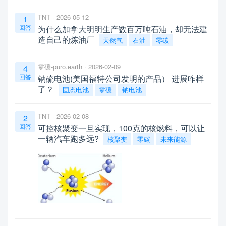
TNT
2026-05-12
1
回答
为什么加拿大明明生产数百万吨石油，却无法建
造自己的炼油厂
天然气
石油
零碳
零碳-puro.earth
2026-02-09
4
回答
钠硫电池(美国福特公司发明的产品） 进展咋样
了？
固态电池
零碳
钠电池
TNT
2026-02-08
2
回答
可控核聚变一旦实现，100克的核燃料，可以让
一辆汽车跑多远?
核聚变
零碳
未来能源