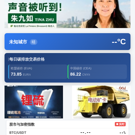
--
°C
未知城市
晴
每日碳排放交易价格
欧盟碳价 (EUA)
中国碳价 (CEA)
73.85
86.22
EUR/t
CNY/t
广告2
创新
股市与加密指数
● 实时
BTC/USDT
--.--
--%