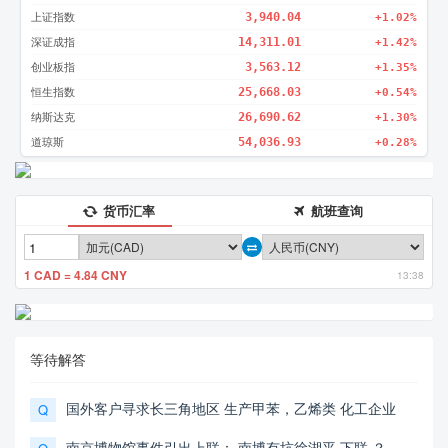
上证指数
3,940.04
+1.02%
深证成指
14,311.01
+1.42%
创业板指
3,563.12
+1.35%
恒生指数
25,668.03
+0.54%
纳斯达克
26,690.62
+1.30%
道琼斯
54,036.93
+0.28%
货币汇率
航班查询
1 CAD = 4.84 CNY
13:38
等待解答
国外客户寻求长三角地区 生产甲苯，乙烯类 化工企业
Q
南京博物馆事件引出上联： 南博有坑徐湖平 下联 ？