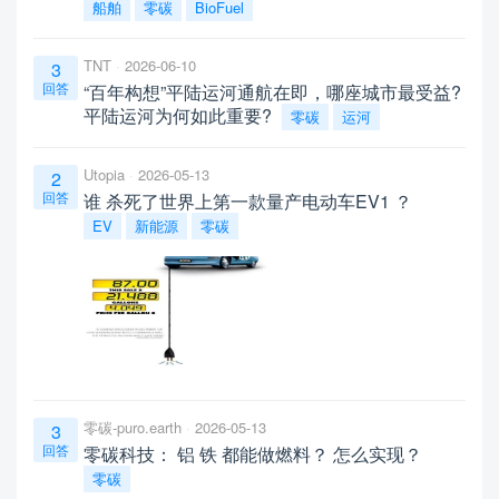
船舶
零碳
BioFuel
TNT
2026-06-10
3
回答
“百年构想”平陆运河通航在即，哪座城市最受益?
平陆运河为何如此重要?
零碳
运河
Utopia
2026-05-13
2
回答
谁 杀死了世界上第一款量产电动车EV1 ？
EV
新能源
零碳
零碳-puro.earth
2026-05-13
3
回答
零碳科技： 铝 铁 都能做燃料？ 怎么实现？
零碳