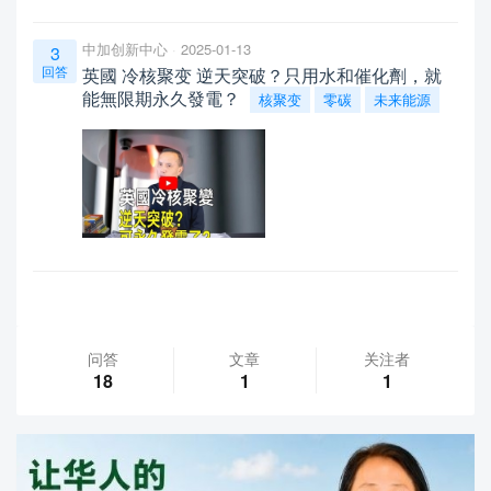
中加创新中心
2025-01-13
3
回答
英國 冷核聚变 逆天突破？只用水和催化劑，就
能無限期永久發電？
核聚变
零碳
未来能源
问答
文章
关注者
18
1
1