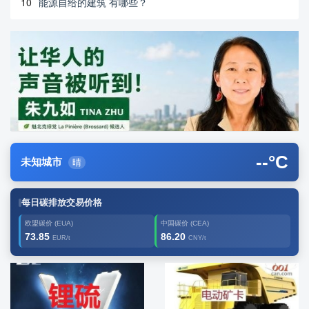
10
能源自给的建筑 有哪些？
--
°C
未知城市
晴
每日碳排放交易价格
欧盟碳价 (EUA)
中国碳价 (CEA)
73.85
86.20
EUR/t
CNY/t
广告2
创新