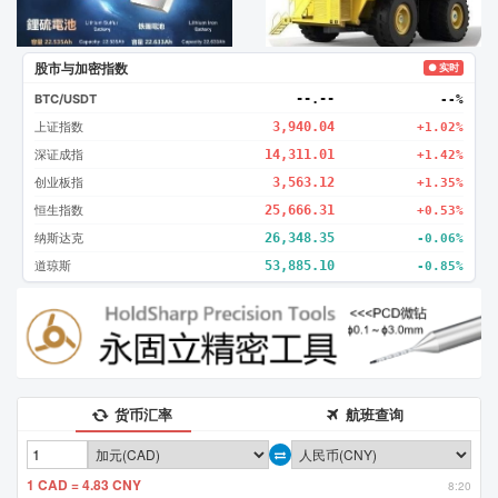
股市与加密指数
● 实时
BTC/USDT
--.--
--%
上证指数
3,940.04
+1.02%
深证成指
14,311.01
+1.42%
创业板指
3,563.12
+1.35%
恒生指数
25,666.31
+0.53%
纳斯达克
26,348.35
-0.06%
道琼斯
53,885.10
-0.85%
货币汇率
航班查询
1 CAD = 4.83 CNY
8:20