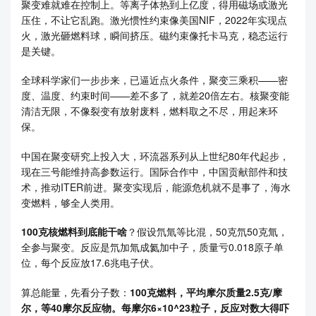
聚变难就难在控制上。等离子体热到上亿度，得用磁场或激光
压住，不让它乱跑。激光惯性约束像美国NIF，2022年实现点
火，激光砸燃料球，瞬间挤压。磁约束像托卡马克，稳态运行
是关键。
全球科学家们一步步来，已逼近点火条件，聚变三乘积——密
度、温度、约束时间——差不多了，就差20倍左右。核聚变能
清洁无限，不像裂变有放射废料，燃料取之不尽，用起来环
保。
中国在聚变研究上投入大，环流器系列从上世纪80年代起步，
现在三号能维持高参数运行。国际合作中，中国贡献部件和技
术，推动ITER前进。聚变实现后，能源危机就不是事了，海水
变燃料，够全人类用。
100克核燃料到底能干啥
？假设氘氚等比混，50克氘50克氚，
全参与聚变。反应是氘加氚成氦加中子，质量亏0.018原子单
位，每个反应放17.6兆电子伏。
算总能量，先看分子数：
100克燃料，平均摩尔质量2.5克/摩
尔，等40摩尔反应物。每摩尔6×10^23粒子，反应对数大得吓