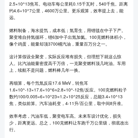
2.5×10^13焦耳。电动车每公里耗0.15千瓦时，540千焦。距离
约4.6×10^7公里，4600万公里。更乐观算，效率提上去，能
远。
燃料制备，海水提氘，成本低；氚育生，用锂毯在中子下产。
聚变堆自持氚循环，锂6加中子出氚加氦。100克燃料体积小，
像个鸡蛋，能量却顶3700桶汽油，重量百万分之一。
这计算假设全聚变，实际反应堆有损失，但理想下就这么惊
人。比汽油能量密度高千万倍，一克聚变燃料顶几吨油。车用
上，续航不是问题，燃料棒几年一换。
再细算，每个氘氚反应17.6 MeV，转焦耳
1.6×10^-13×17.6×10^6≈2.8×10^-12焦/反应。100克燃料粒子
数约100/0.005×6×10^23≈1.2×10^25反应，总能3.4×10^13
焦，类似前算。汽车油耗变，4-11升/百公里，取中间8升准。
效率考虑，汽油车低，聚变电车高。未来车设计优化，损失
少，距离更远。总之，100克燃料让车跑千万公里级，彻底改出
行。