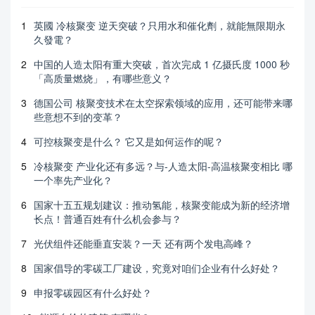
1
英國 冷核聚变 逆天突破？只用水和催化劑，就能無限期永
久發電？
2
中国的人造太阳有重大突破，首次完成 1 亿摄氏度 1000 秒
「高质量燃烧」，有哪些意义？
3
德国公司 核聚变技术在太空探索领域的应用，还可能带来哪
些意想不到的变革？
4
可控核聚变是什么？ 它又是如何运作的呢？
5
冷核聚变 产业化还有多远？与-人造太阳-高温核聚变相比 哪
一个率先产业化？
6
国家十五五规划建议：推动氢能，核聚变能成为新的经济增
长点！普通百姓有什么机会参与？
7
光伏组件还能垂直安装？一天 还有两个发电高峰？
8
国家倡导的零碳工厂建设，究竟对咱们企业有什么好处？
9
申报零碳园区有什么好处？