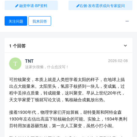
融资申请-BP资料
右侧-发布需求或向专家提问
关注问题
我来回答
1
个回答
TNT
2026-02-08
这家伙很懒，什么也没写！
可控核聚变，本质上就是人类想学着太阳的样子，在地球上搞
出点大能量来。太阳里头，氢原子核挤到一块儿，变成氦，过
程中丢掉点质量，转成能量，这叫聚变。早从上世纪20年代，
天文学家爱丁顿就写论文说，氢核融合成氦放出热。
接着1930年代，物理学家们开始算账，胡特曼斯和阿特金森
1930年左右估出高温下轻核融合的可能。实验上，1934年奥利
芬特用加速器砸氘核，第一次人工聚变，虽然小打小闹。