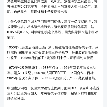
聚变燃料主要是氢的同位素，氘和氚。氘在海水里到处是，每
升海水有0.03克左右，全世界海水里的氘够人类用上亿年。氚
呢，自然界少，得用锂和中子反应造出来。
为什么选氘氚？因为它们聚变门槛低，温度一亿度就能行，释
放能量也多。相比氘氘或氚氚，氘氚反应质能转化率高，达
0.35%到0.7%。科学家们挑这个路线，因为实际操作起来相对
靠谱。
1950年代美国启动谢伍德计划，用磁场管住高温等离子体。苏
联那边1958年日内瓦会议上亮出托卡马克，环形装置用磁场圈
住粒子。1968年他们的T-3装置测到中子，证明磁约束管用。
1970年代欧洲建JET，1983年点火，1991年氘氚实验放出功
率。进入21世纪，2007年法国ITER开工，35国合作，目标
2025年首次等离子体，2035年氘氚测试，产500兆瓦融合能。
中国也没闲着，复旦大学论坛上提到，国内BEST项目和环流器
三号升级正热火朝天，攻关等离子体控制、耐辐射材料和氚循
环这些难题。