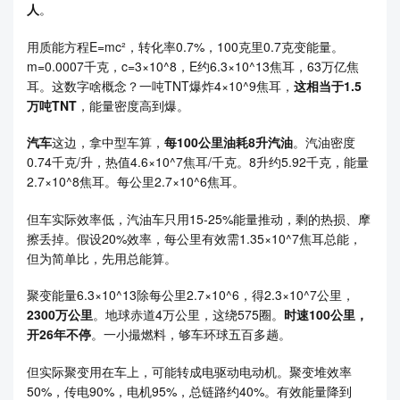
人
。
用质能方程E=mc²，转化率0.7%，100克里0.7克变能量。
m=0.0007千克，c=3×10^8，E约6.3×10^13焦耳，63万亿焦
耳。这数字啥概念？一吨TNT爆炸4×10^9焦耳，
这相当于1.5
万吨TNT
，能量密度高到爆。
汽车
这边，拿中型车算，
每100公里油耗8升汽油
。汽油密度
0.74千克/升，热值4.6×10^7焦耳/千克。8升约5.92千克，能量
2.7×10^8焦耳。每公里2.7×10^6焦耳。
但车实际效率低，汽油车只用15-25%能量推动，剩的热损、摩
擦丢掉。假设20%效率，每公里有效需1.35×10^7焦耳总能，
但为简单比，先用总能算。
聚变能量6.3×10^13除每公里2.7×10^6，得2.3×10^7公里，
2300万公里
。地球赤道4万公里，这绕575圈。
时速100公里，
开26年不停
。一小撮燃料，够车环球五百多趟。
但实际聚变用在车上，可能转成电驱动电动机。聚变堆效率
50%，传电90%，电机95%，总链路约40%。有效能量降到