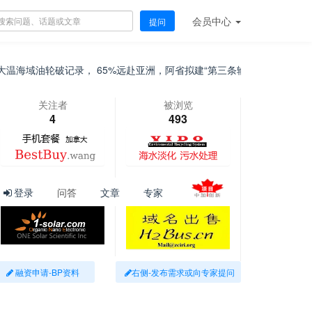
会员
中心
提问
海域油轮破记录， 65%远赴亚洲，阿省拟建“第三条输油管”直达Delta！
关注者
被浏览
4
493
登录
问答
文章
专家
融资申请-BP资料
右侧-发布需求或向专家提问