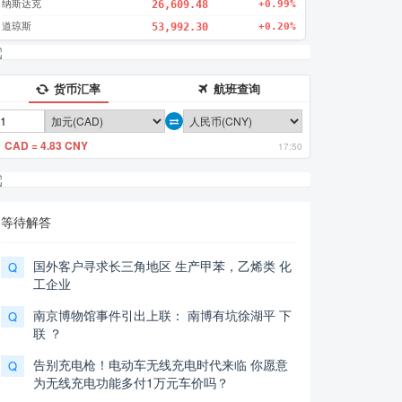
纳斯达克
26,609.48
+0.99%
道琼斯
53,992.30
+0.20%
货币汇率
航班查询
1 CAD = 4.83 CNY
17:50
等待解答
国外客户寻求长三角地区 生产甲苯，乙烯类 化
Q
工企业
南京博物馆事件引出上联： 南博有坑徐湖平 下
Q
联 ？
告别充电枪！电动车无线充电时代来临 你愿意
Q
为无线充电功能多付1万元车价吗？