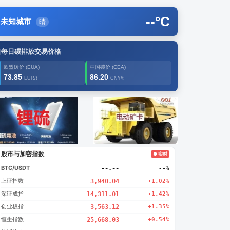
--
°C
未知城市
晴
每日碳排放交易价格
欧盟碳价 (EUA)
中国碳价 (CEA)
73.85
86.20
EUR/t
CNY/t
告2
创新
股市与加密指数
● 实时
BTC/USDT
--.--
--%
上证指数
3,940.04
+1.02%
深证成指
14,311.01
+1.42%
创业板指
3,563.12
+1.35%
恒生指数
25,668.03
+0.54%