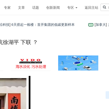
专家
文章
话题
创新新闻
专区
返回主站
技
]
6天搭起一栋楼：首开集团的低碳更新样本
[
加拿大
]
大温
徐湖平 下联 ？