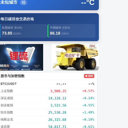
--
°C
未知城市
晴
每日碳排放交易价格
欧盟碳价 (EUA)
中国碳价 (CEA)
73.85
86.18
EUR/t
CNY/t
告2
创新
股市与加密指数
● 实时
BTC/USDT
--.--
--%
上证指数
3,900.35
+0.57%
深证成指
14,110.12
-0.24%
创业板指
3,515.56
-0.55%
恒生指数
25,530.28
-1.49%
纳斯达克
26,313.54
-0.19%
道琼斯
54,018.33
-0.61%