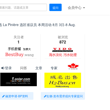
会员
中心
提问
 Pinière 选区省议员 本周活动 8月 3日-8 Aug.
[
前沿科技
]
全
关注者
被浏览
1
872
登录
问答
文章
专家
融资申请-BP资料
右侧-发布需求或向专家提问