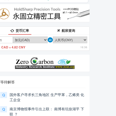
货币汇率
航班查询
1 CAD = 4.82 CNY
16:36
等待解答
国外客户寻求长三角地区 生产甲苯，乙烯类 化
Q
工企业
南京博物馆事件引出上联： 南博有坑徐湖平 下
Q
联 ？