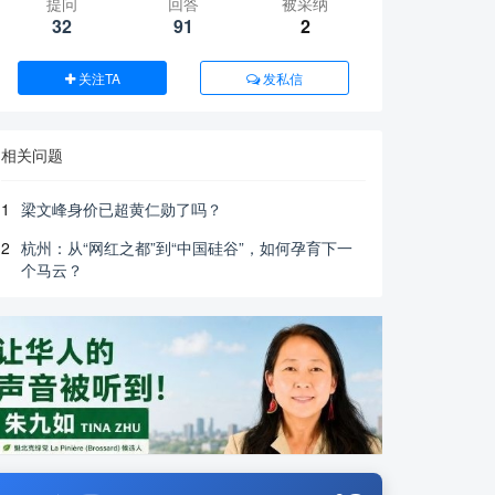
提问
回答
被采纳
32
91
2
关注TA
发私信
相关问题
1
梁文峰身价已超黄仁勋了吗？
2
杭州：从“网红之都”到“中国硅谷”，如何孕育下一
个马云？