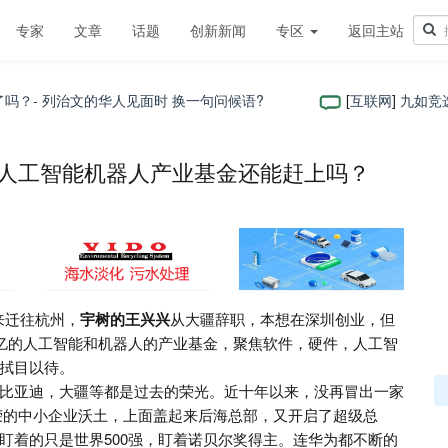
专家
文章
话题
创新新闻
专区
返回主站
？- 列治⽂的华⼈⻅⾯时 换⼀句问候语?
[
互联网
]
九如竞选 La
00亿人工智能机器人产业基金还能赶上吗？
来迁往杭州，
宇树的王兴兴
从大疆辞职，本想在深圳创业，但
0亿的人工智能和机器人的产业基金，聚焦软件，硬件，人工智
拭目以待。
比亚迪，大疆等都是过去的荣光。近十年以来，没再冒出一家
荣的中小企业沃土，上面盖起来后海总部，又开启了超级总
盯着的只是世界500强，盯着诺贝尔奖得主。连华为都不断的