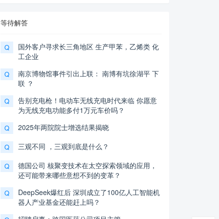
等待解答
国外客户寻求长三角地区 生产甲苯，乙烯类 化
Q
工企业
南京博物馆事件引出上联： 南博有坑徐湖平 下
Q
联 ？
告别充电枪！电动车无线充电时代来临 你愿意
Q
为无线充电功能多付1万元车价吗？
2025年两院院士增选结果揭晓
Q
三观不同 ，三观到底是什么？
Q
德国公司 核聚变技术在太空探索领域的应用，
Q
还可能带来哪些意想不到的变革？
DeepSeek爆红后 深圳成立了100亿人工智能机
Q
器人产业基金还能赶上吗？