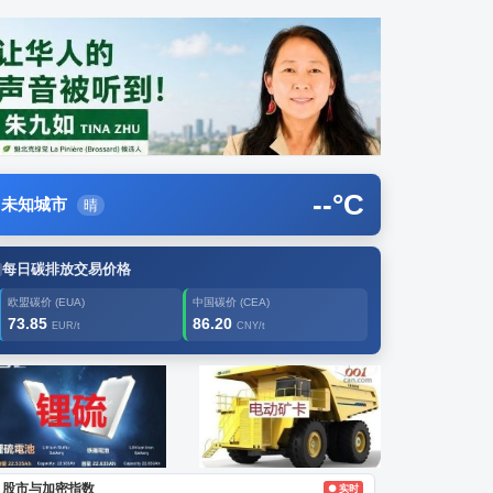
--
°C
未知城市
晴
每日碳排放交易价格
欧盟碳价 (EUA)
中国碳价 (CEA)
73.85
86.20
EUR/t
CNY/t
告2
创新
股市与加密指数
● 实时