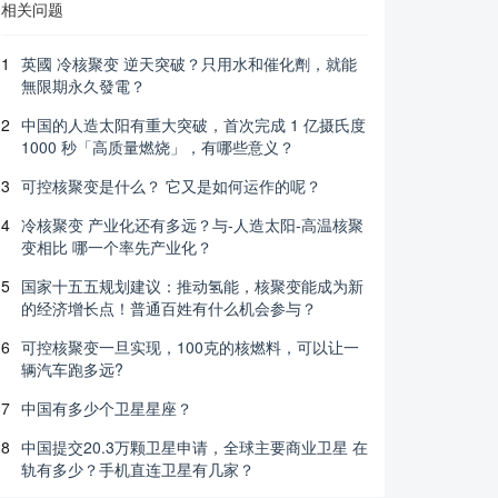
相关问题
1
英國 冷核聚变 逆天突破？只用水和催化劑，就能
無限期永久發電？
2
中国的人造太阳有重大突破，首次完成 1 亿摄氏度
1000 秒「高质量燃烧」，有哪些意义？
3
可控核聚变是什么？ 它又是如何运作的呢？
4
冷核聚变 产业化还有多远？与-人造太阳-高温核聚
变相比 哪一个率先产业化？
5
国家十五五规划建议：推动氢能，核聚变能成为新
的经济增长点！普通百姓有什么机会参与？
6
可控核聚变一旦实现，100克的核燃料，可以让一
辆汽车跑多远?
7
中国有多少个卫星星座？
8
中国提交20.3万颗卫星申请，全球主要商业卫星 在
轨有多少？手机直连卫星有几家？