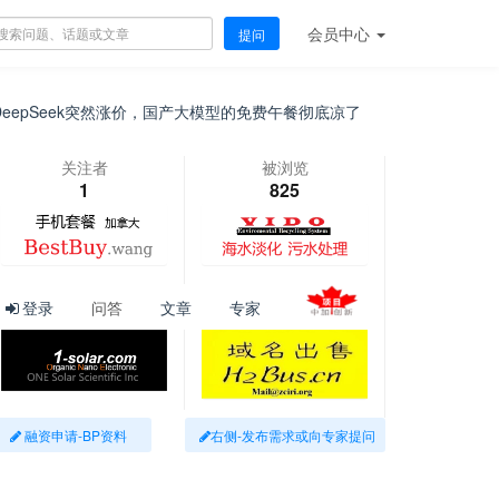
会员
中心
提问
epSeek突然涨价，国产大模型的免费午餐彻底凉了
[
加拿大
]
最
关注者
被浏览
1
825
登录
问答
文章
专家
融资申请-BP资料
右侧-发布需求或向专家提问