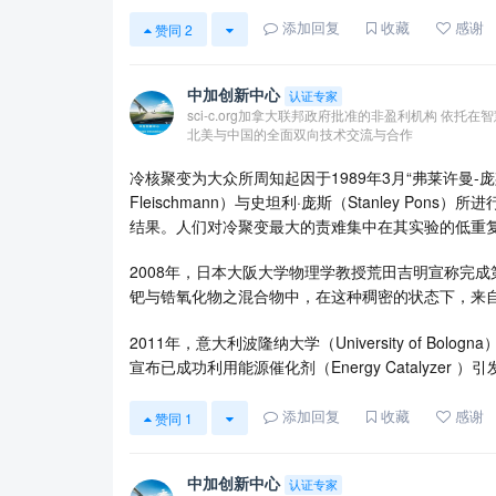
添加回复
收藏
感谢
赞同
2
中加创新中心
认证专家
sci-c.org加拿大联邦政府批准的非盈利机构 依
北美与中国的全面双向技术交流与合作
冷核聚变为大众所周知起因于1989年3月“弗莱许曼-庞
Fleischmann）与史坦利·庞斯（Stanley P
结果。人们对冷聚变最大的责难集中在其实验的低重
2008年，日本大阪大学物理学教授荒田吉明宣称完
钯与锆氧化物之混合物中，在这种稠密的状态下，来
2011年，意大利波隆纳大学（University of Bologna
宣布已成功利用能源催化剂（Energy Catalyze
添加回复
收藏
感谢
赞同
1
中加创新中心
认证专家