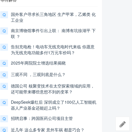
国外客户寻求长三角地区 生产甲苯，乙烯类 化
Q
工企业
南京博物馆事件引出上联： 南博有坑徐湖平 下
Q
联 ？
告别充电枪！电动车无线充电时代来临 你愿意
Q
为无线充电功能多付1万元车价吗？
2025年两院院士增选结果揭晓
Q
三观不同 ，三观到底是什么？
Q
德国公司 核聚变技术在太空探索领域的应用，
Q
还可能带来哪些意想不到的变革？
DeepSeek爆红后 深圳成立了100亿人工智能机
Q
器人产业基金还能赶上吗？
招聘启事：跨国医药公司项目主管
Q
近几年 这么多专家 意外车祸 都是巧合？
Q