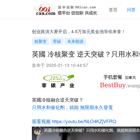
首页
问答
加元！CIBC年度创业路演大赛开启，4.5万加元奖金池等你来拿！
核聚变
零碳
未来能源
英國 冷核聚变 逆天突破？只用水
发布于 2025-01-13 10:44:57
英國冷核融合逆天突破？
只用水和催化劑，就能 無限期永久發電
观看视频 https://youtu.be/NLO4KZjVFRQ