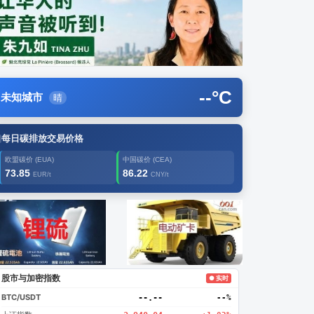
--
°C
未知城市
晴
每日碳排放交易价格
欧盟碳价 (EUA)
中国碳价 (CEA)
73.85
86.22
EUR/t
CNY/t
告2
创新
股市与加密指数
● 实时
BTC/USDT
--.--
--%