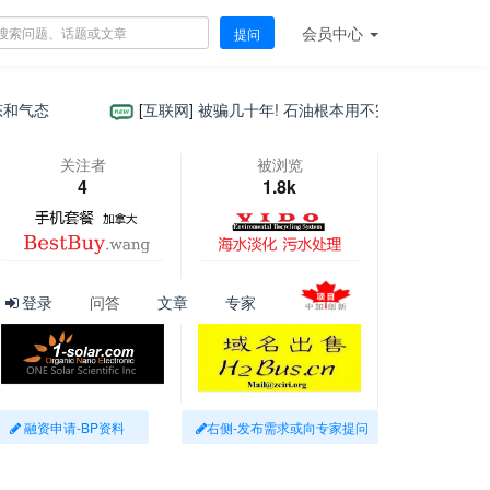
会员
中心
提问
态
[
互联网
]
被骗几十年! 石油根本用不完? 原来石油根本不
关注者
被浏览
4
1.8k
登录
问答
文章
专家
融资申请-BP资料
右侧-发布需求或向专家提问