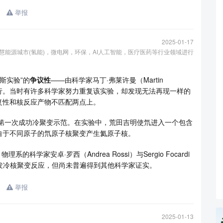
举报
2025-01-17
托在智慧能源城市(氢能)，微电网，环保，AI人工智能，医疗医药等行业领域进行
斯实验”的
争议性
——由科学家马丁·弗莱许曼（Martin
ons）所进行。当时有许多科学家努力重复该实验，却发现无法再现一样的
复性和核反应产物不匹配两点上。
成第一次成功冷聚变示范。在实验中，荒田吉明使氘进入一个包含
自于不同原子的氘原子核聚变产生氦原子核。
）物理系的科学家安卓·罗西（Andrea Rossi）与Sergio Focardi
r ）引发冷核聚变反应，但尚未普遍得到其他科学家证实。
举报
2025-01-13