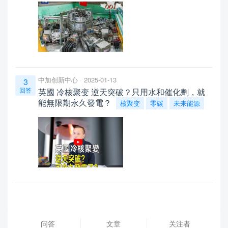
中加创新中心
2025-01-13
3
回答
英國 冷核聚变 逆天突破？只用水和催化劑，就
能無限期永久發電？
核聚变
零碳
未来能源
问答
文章
关注者