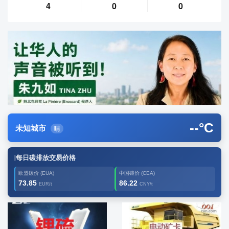
4
0
0
--
°C
未知城市
晴
每日碳排放交易价格
欧盟碳价 (EUA)
中国碳价 (CEA)
73.85
86.22
EUR/t
CNY/t
广告2
创新