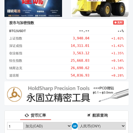
股市与加密指数
● 实时
BTC/USDT
--.--
--%
上证指数
3,940.04
+1.02%
深证成指
14,311.01
+1.42%
创业板指
3,563.12
+1.35%
恒生指数
25,668.03
+0.54%
纳斯达克
26,690.62
+1.30%
道琼斯
54,036.93
+0.28%
货币汇率
航班查询