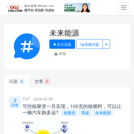
Toggl
navig
未来能源
关注话题
创建问题
举报
问题
文章
4
0
TNT
2026-02-08
2
回答
可控核聚变一旦实现，100克的核燃料，可以让
一辆汽车跑多远?
核聚变
零碳
未来能源