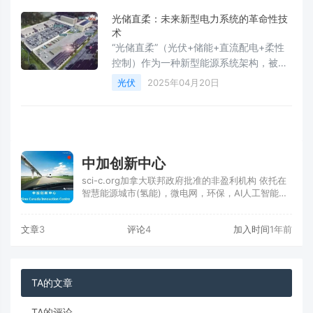
光储直柔：未来新型电力系统的革命性技
术
“光储直柔”（光伏+储能+直流配电+柔性
控制）作为一种新型能源系统架构，被认
为是破解新能源消纳难题、构建高弹性电
光伏
2025年04月20日
网的关键路径
中加创新中心
sci-c.org加拿大联邦政府批准的非盈利机构 依托在
智慧能源城市(氢能)，微电网，环保，AI人工智能，
医疗医药等行业领域进行北美与中国的全面双向技术
交流与合作
文章
3
评论
4
加入时间
1年前
TA的文章
TA的评论