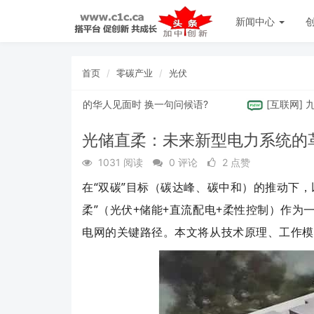
新闻中心
首页
零碳产业
光伏
吗？- 列治⽂的华⼈⻅⾯时 换⼀句问候语?
[
互联网
]
九如竞选 
光储直柔：未来新型电力系统的
1031 阅读
0 评论
2 点赞
在
“
双碳”目标（碳达峰、碳中和）的推动下，
柔”（光伏+储能+直流配电+柔性控制）作
电网的关键路径。本文将从技术原理、工作模