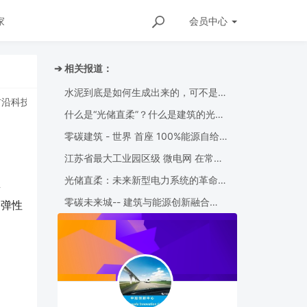
家
会员
中心
➔ 相关报道：
水泥到底是如何生成出来的，可不是随
技
]
全球首台掘爆机“翔龙号”在湖北武汉中铁科工江夏制造基地下线 融合
便磨成粉那么简单
什么是“光储直柔”？什么是建筑的光储
直柔配电系统？
零碳建筑 - 世界 首座 100%能源自给的
公寓
江苏省最大工业园区级 微电网 在常投
运
光储直柔：未来新型电力系统的革命性
直
技术
零碳未来城-- 建筑与能源创新融合
高弹性
（光储直柔 应用）