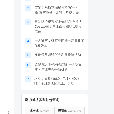
突发！马斯克揭秘神秘的“中本
2
聪”真实身份，比特币价格大跌
式。
看到这个视频 你还敢吃生鱼片？
3
Costco三文鱼上白虫蠕动…影片
疯传
中方证实，确实在南海中建岛建了
4
飞机跑道
多伦多常州联谊会新春联谊活动
5
梁溪揽天下·合作演精彩--无锡梁
6
溪区与北美合作新机遇
埃及 : 抽蓄+光伏供电！- 40万
7
吨！全球最大绿氢工厂启动
加拿大实时油价查询
多伦多
温哥华
Toronto
Vancouver
式，减