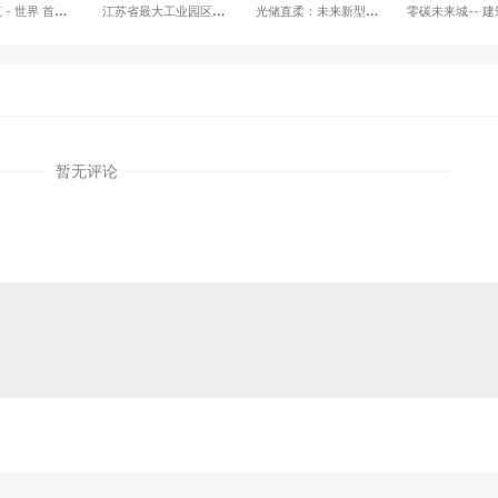
 首座
江苏省最大工业园区级
光储直柔：未来新型电
零碳未来城-- 
能源自给的公寓
微电网 在常投运
力系统的革命性技术
源创新融合 （
应用）
暂无评论