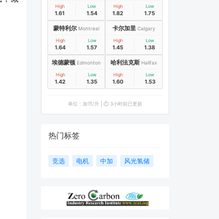
High
Low
High
Low
1.61
1.54
1.82
1.75
蒙特利尔
卡尔加里
Montreal
Calgary
High
Low
High
Low
1.64
1.57
1.45
1.38
埃德蒙顿
哈利法克斯
Edmonton
Halifax
High
Low
High
Low
1.42
1.35
1.60
1.53
单位：加币/升 | ⏱️ 3小时前已更新
热门标签
竞选
电机
中加
风光氢储
；