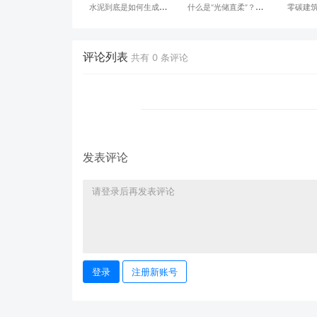
水泥到底是如何生成出
什么是“光储直柔”？什
零碳建筑 - 世界
来的，可不是随便磨成
么是建筑的光储直柔配
100%
粉那么简单
电系统？
评论列表
共有
0
条评论
发表评论
登录
注册新账号