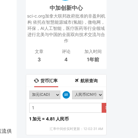
中加创新中心
sci-c.org加拿大联邦政府批准的非盈利机
构 依托在智慧能源城市(氢能)，微电网，
环保，AI人工智能，医疗医药等行业领域
进行北美与中国的全面双向技术交流与合
作
文章
评论
加入时间
3
4
1年前
货币汇率
航班查询
我要兑换
1 加元 = 4.81 人民币
汇率中间价实时更新：12:02:31 AM
、直流供