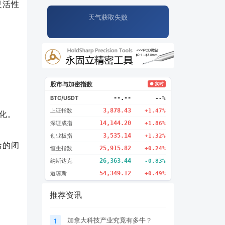
的灵活性
天气获取失败
股市与加密指数
● 实时
BTC/USDT
--.--
--%
上证指数
3,878.43
+1.47%
优化。
深证成指
14,144.20
+1.86%
创业板指
3,535.14
+1.32%
洽的闭
恒生指数
25,915.82
+0.24%
纳斯达克
26,363.44
-0.83%
道琼斯
54,349.12
+0.49%
推荐资讯
加拿大科技产业究竟有多牛？
1