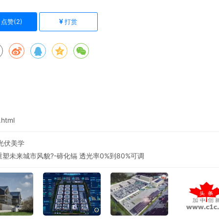
点赞(
2
)
打赏
.html
光伏美学
重塑未来城市风貌?-碲化镉 透光率0%到80%可调