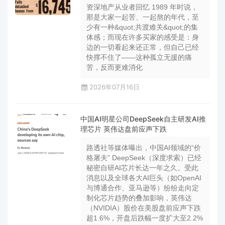
资深地产从业者回忆 1989 年时说，
那是大家一起苦、一起熬的年代，至
少有一种&quot;共渡难关&quot;的集
体感；而现在许多买家的感受是：身
边的一切看起来还正常，但自己已经
快撑不住了——这种孤立无援的痛
苦，反而更难消化
2026年07月16日
中国AI明星公司DeepSeek自主研发AI推
理芯片 英伟达盘前应声下跌
路透社等媒体曝出，中国AI领域的“价
格屠夫” DeepSeek（深度求索）已经
秘密自研AI芯片长达一年之久。受此
消息以及全球各大AI巨头（如OpenAI
与博通合作、亚马逊等）纷纷走向定
制化芯片趋势的叠加影响，英伟达
（NVIDIA）股价在美股盘前应声下跌
超1.6%，开盘后跌幅一度扩大至2.2%