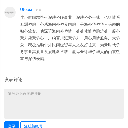
Utopia
1月前
连小敏同志毕生深耕侨联事业，深耕侨务一线，始终情系
五洲侨胞，心系海内外侨界同胞，是海外华侨华人信赖的
贴心挚友。他深谙海内外侨情，处处体恤侨胞难处，凝心
聚力凝聚侨心、广纳百川汇聚侨力，用心用情服务广大侨
众，积极推动中外民间经贸与人文友好往来，为新时代侨
务事业高质量发展建树卓著，赢得全球华侨华人的由衷敬
重与深切爱戴。
发表评论
登录
注册新账号