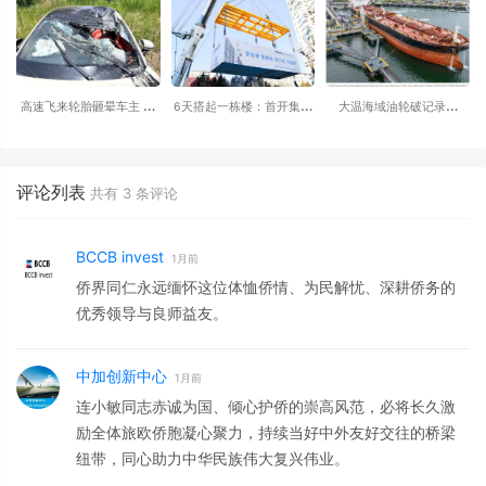
国停产
高速飞来轮胎砸晕车主 小
6天搭起一栋楼：首开集团
大温海域油轮破记录，
米SU7自动断电呼叫120 全
的低碳更新样本
65%远赴亚洲，阿省拟
程半小时救回一命
建“第三条输油管”直达
Delta！
评论列表
共有
3
条评论
BCCB invest
1月前
侨界同仁永远缅怀这位体恤侨情、为民解忧、深耕侨务的
优秀领导与良师益友。
中加创新中心
1月前
连小敏同志赤诚为国、倾心护侨的崇高风范，必将长久激
励全体旅欧侨胞凝心聚力，持续当好中外友好交往的桥梁
纽带，同心助力中华民族伟大复兴伟业。