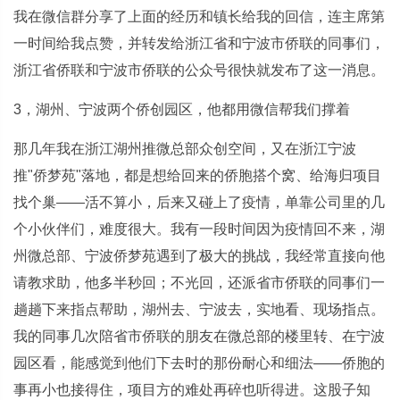
我在微信群分享了上面的经历和镇长给我的回信，连主席第
一时间给我点赞，并转发给浙江省和宁波市侨联的同事们，
浙江省侨联和宁波市侨联的公众号很快就发布了这一消息。
3，湖州、宁波两个侨创园区，他都用微信帮我们撑着
那几年我在浙江湖州推微总部众创空间，又在浙江宁波
推"侨梦苑"落地，都是想给回来的侨胞搭个窝、给海归项目
找个巢——活不算小，后来又碰上了疫情，单靠公司里的几
个小伙伴们，难度很大。我有一段时间因为疫情回不来，湖
州微总部、宁波侨梦苑遇到了极大的挑战，我经常直接向他
请教求助，他多半秒回；不光回，还派省市侨联的同事们一
趟趟下来指点帮助，湖州去、宁波去，实地看、现场指点。
我的同事几次陪省市侨联的朋友在微总部的楼里转、在宁波
园区看，能感觉到他们下去时的那份耐心和细法——侨胞的
事再小也接得住，项目方的难处再碎也听得进。这股子知