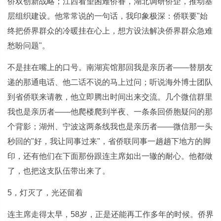
侨双创新战略；江西看望困难侨眷，湖北调研侨企，推动基
层组织建设。他常常说的一句话，我印象极深：侨联要"始
终把侨界群众的冷暖挂在心上，想方设法解决侨界群众急难
愁盼问题"。
不是挂在嘴上的口号。南湖宾馆那回我是亲历者——替朋友
递的那通电话、他二话不说的马上过问；听说海外博士团队
到省侨联来请教，他立即腾出时间出来交流。几个微信群里
我也是亲历者——他爬楼爬到半夜、一条条回侨胞疑问的那
个背影；湖州、宁波这两条线我也是亲历者——微信那一头
秒回的"好，我让同事过来"，省侨联同事一趟趟下地方的脚
印，还有他们在下面那份跟连主席如出一辙的耐心。他都做
了，也把这支队伍带出来了。
5，灯灭了，光还留着
连主席走得太早，58岁，正是还能再工作多年的时候。侨界