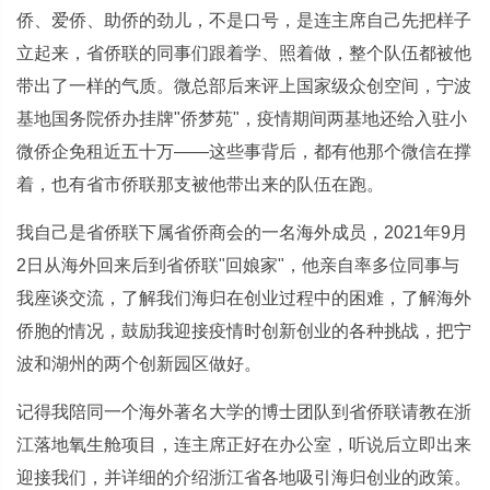
侨、爱侨、助侨的劲儿，不是口号，是连主席自己先把样子
立起来，省侨联的同事们跟着学、照着做，整个队伍都被他
带出了一样的气质。微总部后来评上国家级众创空间，宁波
基地国务院侨办挂牌"侨梦苑"，疫情期间两基地还给入驻小
微侨企免租近五十万——这些事背后，都有他那个微信在撑
着，也有省市侨联那支被他带出来的队伍在跑。
我自己是省侨联下属省侨商会的一名海外成员，2021年9月
2日从海外回来后到省侨联"回娘家"，他亲自率多位同事与
我座谈交流，了解我们海归在创业过程中的困难，了解海外
侨胞的情况，鼓励我迎接疫情时创新创业的各种挑战，把宁
波和湖州的两个创新园区做好。
记得我陪同一个海外著名大学的博士团队到省侨联请教在浙
江落地氧生舱项目，连主席正好在办公室，听说后立即出来
迎接我们，并详细的介绍浙江省各地吸引海归创业的政策。