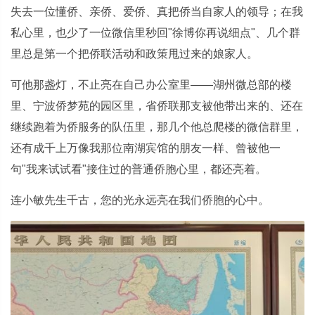
失去一位懂侨、亲侨、爱侨、真把侨当自家人的领导；在我
私心里，也少了一位微信里秒回"徐博你再说细点"、几个群
里总是第一个把侨联活动和政策甩过来的娘家人。
可他那盏灯，不止亮在自己办公室里——湖州微总部的楼
里、宁波侨梦苑的园区里，省侨联那支被他带出来的、还在
继续跑着为侨服务的队伍里，那几个他总爬楼的微信群里，
还有成千上万像我那位南湖宾馆的朋友一样、曾被他一
句"我来试试看"接住过的普通侨胞心里，都还亮着。
连小敏先生千古，您的光永远亮在我们侨胞的心中。