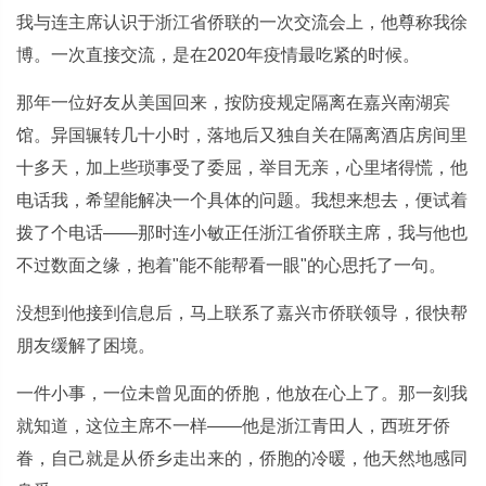
我与连主席认识于浙江省侨联的一次交流会上，他尊称我徐
博。一次直接交流，是在2020年疫情最吃紧的时候。
那年一位好友从美国回来，按防疫规定隔离在嘉兴南湖宾
馆。异国辗转几十小时，落地后又独自关在隔离酒店房间里
十多天，加上些琐事受了委屈，举目无亲，心里堵得慌，他
电话我，希望能解决一个具体的问题。我想来想去，便试着
拨了个电话——那时连小敏正任浙江省侨联主席，我与他也
不过数面之缘，抱着"能不能帮看一眼"的心思托了一句。
没想到他接到信息后，马上联系了嘉兴市侨联领导，很快帮
朋友缓解了困境。
一件小事，一位未曾见面的侨胞，他放在心上了。那一刻我
就知道，这位主席不一样——他是浙江青田人，西班牙侨
眷，自己就是从侨乡走出来的，侨胞的冷暖，他天然地感同