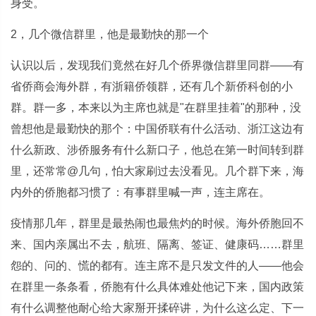
身受。
2，几个微信群里，他是最勤快的那一个
认识以后，发现我们竟然在好几个侨界微信群里同群——有
省侨商会海外群，有浙籍侨领群，还有几个新侨科创的小
群。群一多，本来以为主席也就是"在群里挂着"的那种，没
曾想他是最勤快的那个：中国侨联有什么活动、浙江这边有
什么新政、涉侨服务有什么新口子，他总在第一时间转到群
里，还常常@几句，怕大家刷过去没看见。几个群下来，海
内外的侨胞都习惯了：有事群里喊一声，连主席在。
疫情那几年，群里是最热闹也最焦灼的时候。海外侨胞回不
来、国内亲属出不去，航班、隔离、签证、健康码……群里
怨的、问的、慌的都有。连主席不是只发文件的人——他会
在群里一条条看，侨胞有什么具体难处他记下来，国内政策
有什么调整他耐心给大家掰开揉碎讲，为什么这么定、下一