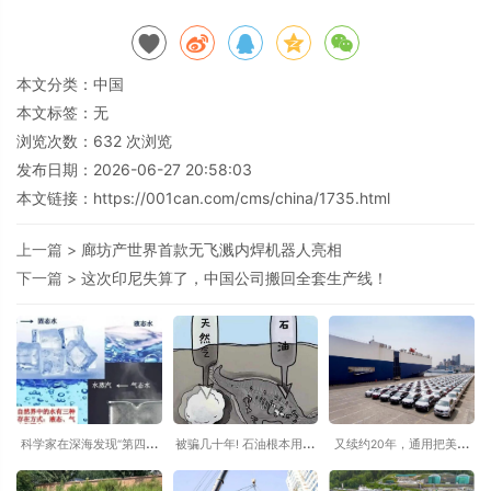
本文分类：
中国
本文标签：无
浏览次数：
632
次浏览
发布日期：2026-06-27 20:58:03
本文链接：
https://001can.com/cms/china/1735.html
上一篇 >
廊坊产世界首款无飞溅内焊机器人亮相
下一篇 >
这次印尼失算了，中国公司搬回全套生产线！
科学家在深海发现“第四种
被骗几十年! 石油根本用不
又续约20年，通用把美国
水”：原来水并非只有固
完? 原来石油根本不是恐龙
以外的世界交给上汽通用-
态、液态和气态
变的
别克昂科威2026款将在美