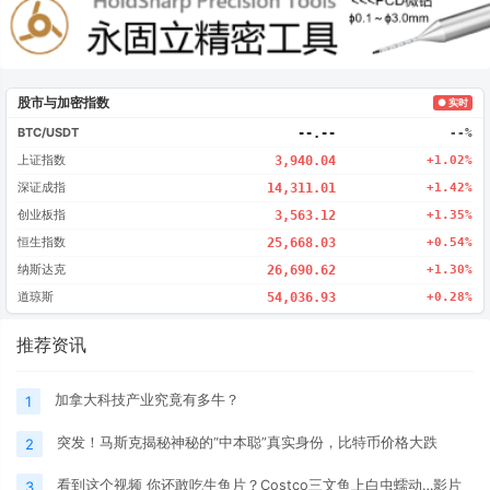
股市与加密指数
● 实时
BTC/USDT
--.--
--%
上证指数
3,940.04
+1.02%
深证成指
14,311.01
+1.42%
创业板指
3,563.12
+1.35%
恒生指数
25,668.03
+0.54%
纳斯达克
26,690.62
+1.30%
道琼斯
54,036.93
+0.28%
推荐资讯
加拿大科技产业究竟有多牛？
1
突发！马斯克揭秘神秘的“中本聪”真实身份，比特币价格大跌
2
看到这个视频 你还敢吃生鱼片？Costco三文鱼上白虫蠕动…影片
3