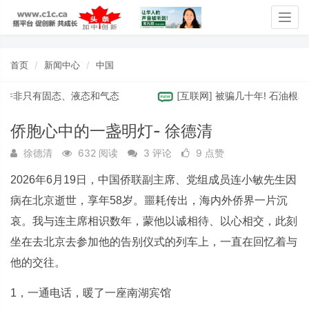
Togg
navig
首页
新闻中心
中国
非只有固态、液态和气态
[
互联网
]
被骗几十年! 石油根本用不
侨胞心中的一盏明灯- 徐德清
徐德清
632 阅读
3 评论
9 点赞
2026年6月19日，中国侨联副主席、党组成员连小敏先生因
病在北京逝世，享年58岁。噩耗传出，海内外侨界一片沉
哀。我与连主席相识数年，蒙他以诚相待、以心相交，此刻
坐在去北京去参加他的告别仪式的列车上，一直在回忆着与
他的交往。
1，一通电话，暖了一座南湖宾馆