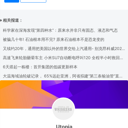
➔ 相关报道：
科学家在深海发现“第四种水”：原来水并非只有固态、液态和气态
被骗几十年! 石油根本用不完? 原来石油根本不是恐龙变的
又续约20年，通用把美国以外的世界交给上汽通用- 别克昂科威2026
款将在美国停产
高速飞来轮胎砸晕车主 小米SU7自动断电呼叫120 全程半小时救回一
命
6天搭起一栋楼：首开集团的低碳更新样本
大温海域油轮破记录， 65%远赴亚洲，阿省拟建“第三条输油管”直达
Delta！
Utopia