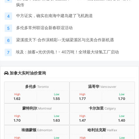
疯传
中方证实，确实在南海中建岛建了飞机跑道
4
多伦多常州联谊会新春联谊活动
5
梁溪揽天下·合作演精彩--无锡梁溪区与北美合作新机遇
6
埃及 : 抽蓄+光伏供电！- 40万吨！全球最大绿氢工厂启动
7
加拿大实时油价查询
多伦多
温哥华
Toronto
Vancouver
High
Low
High
Low
1.62
1.55
1.77
1.70
蒙特利尔
卡尔加里
Montreal
Calgary
High
Low
High
Low
1.70
1.63
1.47
1.40
埃德蒙顿
哈利法克斯
Edmonton
Halifax
High
Low
High
Low