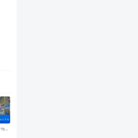
“翔龙
中铁科工