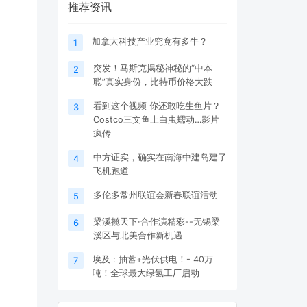
推荐资讯
加拿大科技产业究竟有多牛？
1
突发！马斯克揭秘神秘的“中本
2
聪”真实身份，比特币价格大跌
看到这个视频 你还敢吃生鱼片？
3
Costco三文鱼上白虫蠕动…影片
疯传
中方证实，确实在南海中建岛建了
4
飞机跑道
多伦多常州联谊会新春联谊活动
5
梁溪揽天下·合作演精彩--无锡梁
6
溪区与北美合作新机遇
埃及 : 抽蓄+光伏供电！- 40万
7
吨！全球最大绿氢工厂启动