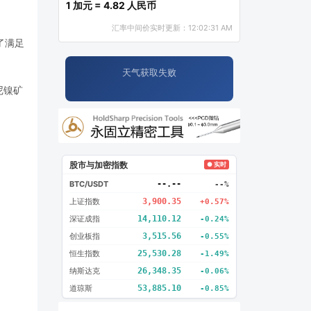
1 加元 = 4.82 人民币
汇率中间价实时更新：12:02:31 AM
了满足
天气获取失败
尼镍矿
股市与加密指数
● 实时
BTC/USDT
--.--
--%
上证指数
3,900.35
+0.57%
深证成指
14,110.12
-0.24%
创业板指
3,515.56
-0.55%
恒生指数
25,530.28
-1.49%
纳斯达克
26,348.35
-0.06%
道琼斯
53,885.10
-0.85%