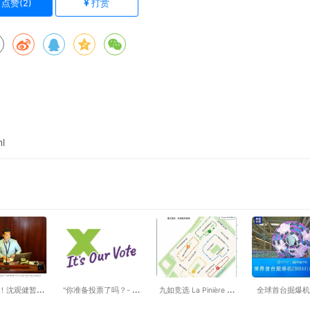
点赞(
2
)
打赏
l
！沈观健暂时
"你准备投票了吗？- 列
九如竞选 La Pinière 选
全球首台掘爆机
华市长选举，
治⽂的华⼈⻅⾯时 换⼀
区省议员 本周活动 8月
号”在湖北武汉