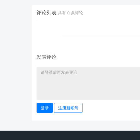
大，还希望与中国汽车
底凉了
但26%选民
公司合作，向世界各地
出口电动汽车
评论列表
共有
0
条评论
发表评论
登录
注册新账号