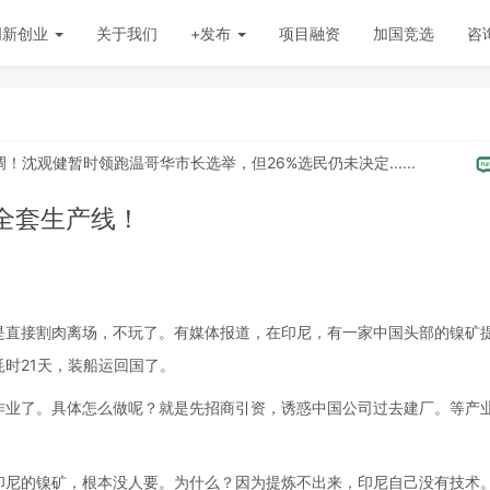
创新创业
关于我们
+发布
项目融资
加国竞选
咨
健暂时领跑温哥华市长选举，但26%选民仍未决定......
[
加
全套生产线！
是直接割肉离场，不玩了。有媒体报道，在印尼，有一家中国头部的镍矿
时21天，装船运回国了。
作业了。具体怎么做呢？就是先招商引资，诱惑中国公司过去建厂。等产
印尼的镍矿，根本没人要。为什么？因为提炼不出来，印尼自己没有技术