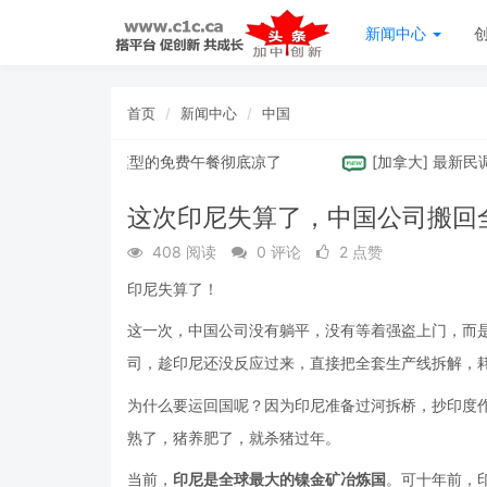
新闻中心
首页
新闻中心
中国
然涨价，国产大模型的免费午餐彻底凉了
[
加拿大
]
最新民调！沈观
这次印尼失算了，中国公司搬回
408 阅读
0 评论
2 点赞
印尼失算了！
这一次，中国公司没有躺平，没有等着强盗上门，而
司，趁印尼还没反应过来，直接把全套生产线拆解，耗
为什么要运回国呢？因为印尼准备过河拆桥，抄印度
熟了，猪养肥了，就杀猪过年。
当前，
印尼是全球最大的镍金矿冶炼国
。可十年前，