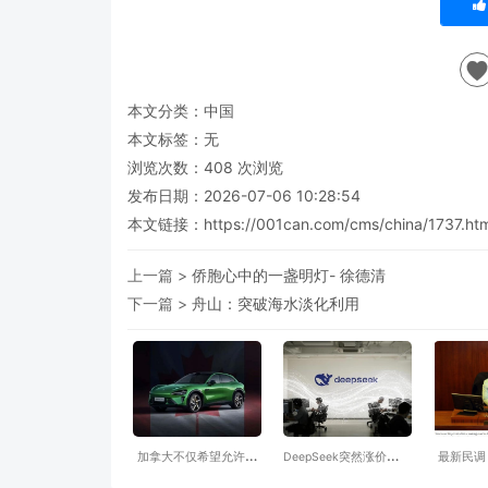
本文分类：
中国
本文标签：无
浏览次数：
408
次浏览
发布日期：2026-07-06 10:28:54
本文链接：
https://001can.com/cms/china/1737.htm
上一篇 >
侨胞心中的一盏明灯- 徐德清
下一篇 >
舟山：突破海水淡化利用
加拿大不仅希望允许中
DeepSeek突然涨价，国
最新民调
国进口商品进入加拿
产大模型的免费午餐彻
领跑温哥