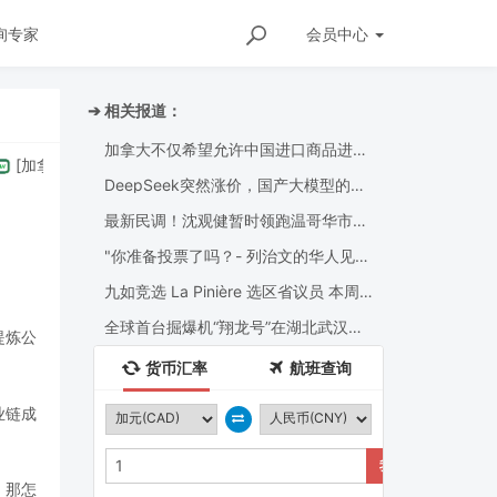
询专家
会员
中心
➔ 相关报道：
加拿大不仅希望允许中国进口商品进入
拿大
]
"你准备投票了吗？- 列治⽂的华⼈⻅⾯时 换⼀句问候语?
加拿大，还希望与中国汽车公司合作，
向世界各地出口电动汽车
DeepSeek突然涨价，国产大模型的免
费午餐彻底凉了
最新民调！沈观健暂时领跑温哥华市长
选举，但26%选民仍未决定......
"你准备投票了吗？- 列治⽂的华⼈⻅⾯
时 换⼀句问候语?
九如竞选 La Pinière 选区省议员 本周
活动 8月 3日-8 Aug.
全球首台掘爆机“翔龙号”在湖北武汉中
提炼公
铁科工江夏制造基地下线 融合掘进法与
钻爆法两大主流工法
货币汇率
航班查询
业链成
我要兑换
。那怎