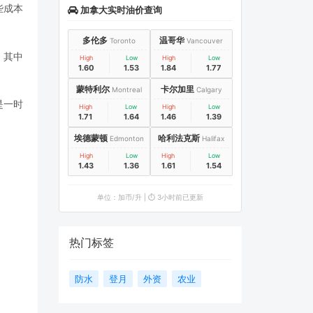
些成本
加拿大实时油价查询
多伦多
温哥华
Toronto
Vancouver
。其中
High
Low
High
Low
1.60
1.53
1.84
1.77
！
蒙特利尔
卡尔加里
Montreal
Calgary
是一时
High
Low
High
Low
1.71
1.64
1.46
1.39
埃德蒙顿
哈利法克斯
Edmonton
Halifax
High
Low
High
Low
1.43
1.36
1.61
1.54
单位：加币/升 | ⏱️ 3小时前已更新
热门标签
防水
登月
外资
农业