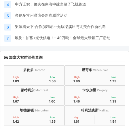
中方证实，确实在南海中建岛建了飞机跑道
4
多伦多常州联谊会新春联谊活动
5
梁溪揽天下·合作演精彩--无锡梁溪区与北美合作新机遇
6
埃及 : 抽蓄+光伏供电！- 40万吨！全球最大绿氢工厂启动
7
加拿大实时油价查询
多伦多
温哥华
Toronto
Vancouver
High
Low
High
Low
1.63
1.56
1.80
1.73
蒙特利尔
卡尔加里
Montreal
Calgary
High
Low
High
Low
1.67
1.60
1.46
1.39
埃德蒙顿
哈利法克斯
Edmonton
Halifax
High
Low
High
Low
1.42
1.35
1.61
1.54