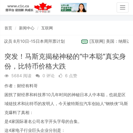
Togg
navig
首页
新闻中心
互联网
区省议员 8月10日-15日本周拜票计划
[
互联网
]
美国：纳斯达克拍
突发！马斯克揭秘神秘的“中本聪”真实身
份，比特币价格大跌
5684 阅读
0 评论
6 点赞
作者：财经有料哥
困扰了财经界和科技界10几年时间的神秘日本人中本聪，也就是区
域链技术和比特币的发明人，今天被特斯拉汽车创始人“钢铁侠”马斯
克爆料了真相：
是4家国际著名公司名字开头字母的合集。
这4家电子行业巨头企业分别是：