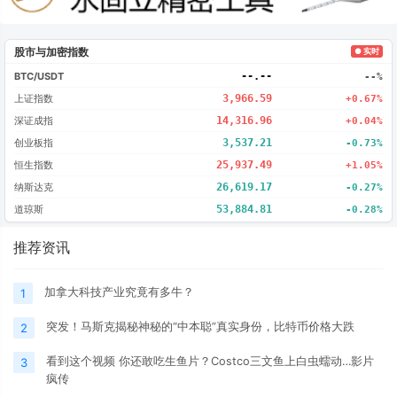
股市与加密指数
● 实时
BTC/USDT
--.--
--%
上证指数
3,966.59
+0.67%
深证成指
14,316.96
+0.04%
创业板指
3,537.21
-0.73%
恒生指数
25,937.49
+1.05%
纳斯达克
26,619.17
-0.27%
道琼斯
53,884.81
-0.28%
推荐资讯
加拿大科技产业究竟有多牛？
1
突发！马斯克揭秘神秘的“中本聪”真实身份，比特币价格大跌
2
看到这个视频 你还敢吃生鱼片？Costco三文鱼上白虫蠕动…影片
3
疯传