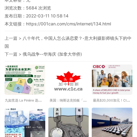
浏览次数：
5684
次浏览
发布日期：2022-03-11 10:58:14
本文链接：
https://001can.com/cms/internet/134.html
上一篇 >
八十年代，中国人怎么谈恋爱？-意大利摄影师镜头下的中
国
下一篇 >
俄乌战争--华海庆 (加拿大华侨)
九如竞选 La Pinière 选区省
美国：纳斯达克拍板「23
最高$20,000加元！CIBC
议员 8月10日-15日本周拜
小时交易」！一天只休市1
年度创业路演大赛开启，
票计划
小时 - 将于今年12月6日上
4.5万加元奖金池等你来
线
拿！