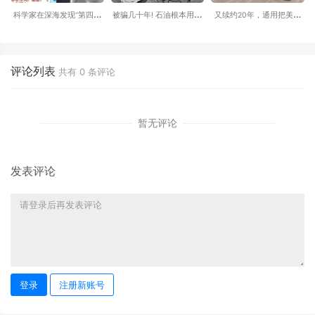
科学家在深海发现“第四种
被骗几十年! 石油根本用不
又续约20年，通用把美国
水”：原来水并非只有固
完? 原来石油根本不是恐龙
以外的世界交给上汽通用-
态、液态和气态
变的
别克昂科威2026款将在美
国停产
评论列表
共有
0
条评论
暂无评论
发表评论
登录
注册新账号