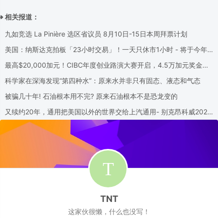
➔ 相关报道：
九如竞选 La Pinière 选区省议员 8月10日-15日本周拜票计划
美国：纳斯达克拍板「23小时交易」！一天只休市1小时 - 将于今年
12月6日上线
最高$20,000加元！CIBC年度创业路演大赛开启，4.5万加元奖金池
等你来拿！
科学家在深海发现“第四种水”：原来水并非只有固态、液态和气态
被骗几十年! 石油根本用不完? 原来石油根本不是恐龙变的
又续约20年，通用把美国以外的世界交给上汽通用- 别克昂科威2026
款将在美国停产
TNT
这家伙很懒，什么也没写！