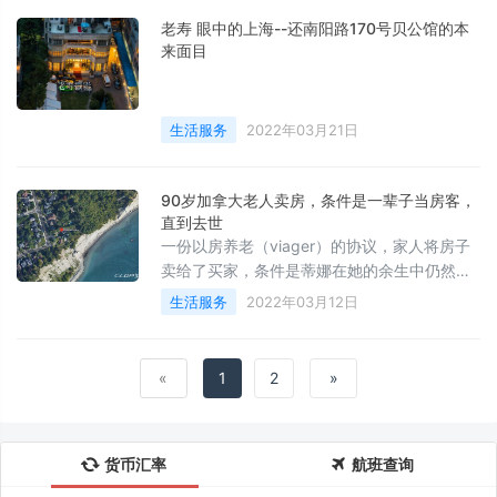
老寿 眼中的上海--还南阳路170号贝公馆的本
来面目
生活服务
2022年03月21日
90岁加拿大老人卖房，条件是一辈子当房客，
直到去世
一份以房养老（viager）的协议，家人将房子
卖给了买家，条件是蒂娜在她的余生中仍然是
该房子的租户，让她可以在里面住一辈子，并
生活服务
2022年03月12日
用所得来聘请护理人员照顾老人的余生。
«
1
2
»
货币汇率
航班查询