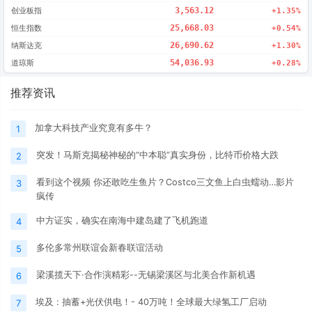
创业板指
3,563.12
+1.35%
恒生指数
25,668.03
+0.54%
纳斯达克
26,690.62
+1.30%
道琼斯
54,036.93
+0.28%
推荐资讯
加拿大科技产业究竟有多牛？
1
突发！马斯克揭秘神秘的“中本聪”真实身份，比特币价格大跌
2
看到这个视频 你还敢吃生鱼片？Costco三文鱼上白虫蠕动…影片
3
疯传
中方证实，确实在南海中建岛建了飞机跑道
4
多伦多常州联谊会新春联谊活动
5
梁溪揽天下·合作演精彩--无锡梁溪区与北美合作新机遇
6
埃及 : 抽蓄+光伏供电！- 40万吨！全球最大绿氢工厂启动
7