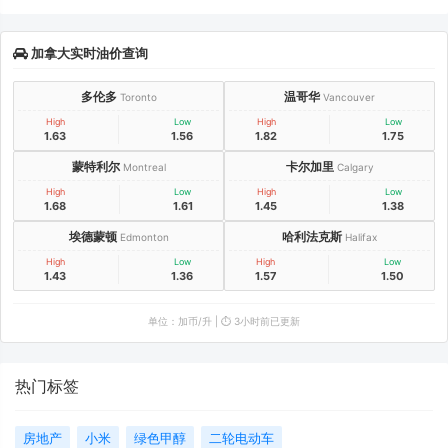
加拿大实时油价查询
多伦多
温哥华
Toronto
Vancouver
High
Low
High
Low
1.63
1.56
1.82
1.75
蒙特利尔
卡尔加里
Montreal
Calgary
High
Low
High
Low
1.68
1.61
1.45
1.38
埃德蒙顿
哈利法克斯
Edmonton
Halifax
High
Low
High
Low
1.43
1.36
1.57
1.50
单位：加币/升 | ⏱️ 3小时前已更新
热门标签
房地产
小米
绿色甲醇
二轮电动车