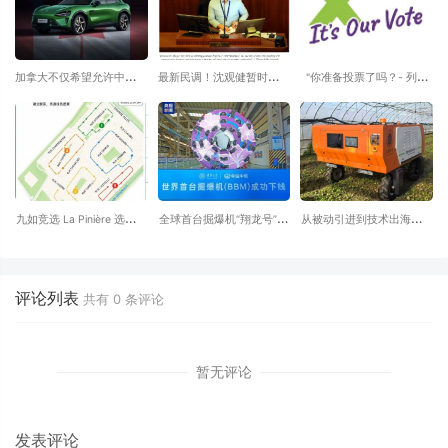
加拿大不仅希望允许中国进
最新民调！沈观健暂时领跑
"你准备投票了吗？- 列治
口商品进入加拿大，还希望
温哥华市长选举，但26%选
⽂的华⼈⻅⾯时 换⼀句问
与中国汽车公司合作，向世
民仍未决定......
候语?
界各地出口电动汽车
九如竞选 La Pinière 选区省
全球首台掘爆机“翔龙号”在
从被动引进到技术出海：激
议员 本周活动 8月 3日-8
湖北武汉中铁科工江夏制造
光除草 撬动中国现代农
Aug.
基地下线 融合掘进法与钻
业“智造”新引擎
爆法两大主流工法
评论列表
共有
0
条评论
暂无评论
发表评论