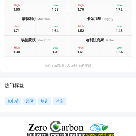
High
Low
High
Low
1.65
1.58
1.79
1.72
蒙特利尔
卡尔加里
Montreal
Calgary
High
Low
High
Low
1.71
1.64
1.52
1.45
埃德蒙顿
哈利法克斯
Edmonton
Halifax
High
Low
High
Low
1.38
1.31
1.61
1.54
单位：加币/升 | ⏱️ 3小时前已更新
热门标签
充电桩
园区
培训
浦东