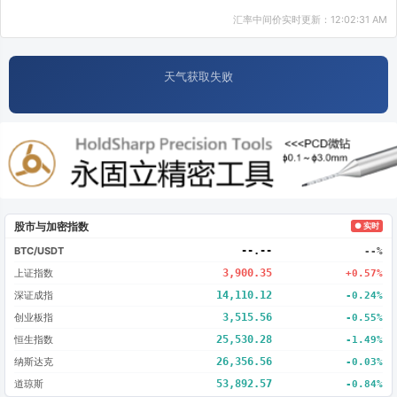
汇率中间价实时更新：12:02:31 AM
天气获取失败
股市与加密指数
● 实时
BTC/USDT
--.--
--%
上证指数
3,900.35
+0.57%
深证成指
14,110.12
-0.24%
创业板指
3,515.56
-0.55%
恒生指数
25,530.28
-1.49%
纳斯达克
26,356.56
-0.03%
道琼斯
53,892.57
-0.84%