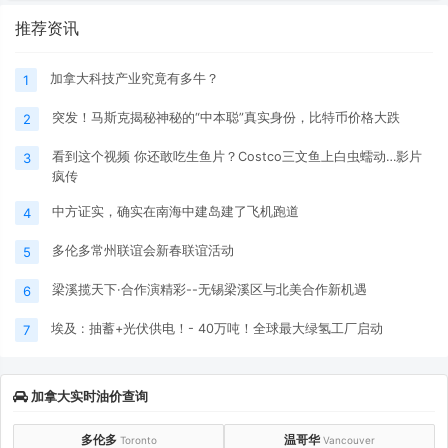
推荐资讯
加拿大科技产业究竟有多牛？
1
突发！马斯克揭秘神秘的“中本聪”真实身份，比特币价格大跌
2
看到这个视频 你还敢吃生鱼片？Costco三文鱼上白虫蠕动…影片
3
疯传
中方证实，确实在南海中建岛建了飞机跑道
4
多伦多常州联谊会新春联谊活动
5
梁溪揽天下·合作演精彩--无锡梁溪区与北美合作新机遇
6
埃及 : 抽蓄+光伏供电！- 40万吨！全球最大绿氢工厂启动
7
加拿大实时油价查询
多伦多
温哥华
Toronto
Vancouver