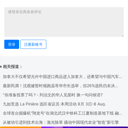
登录
注册新账号
➔ 相关报道：
加拿大不仅希望允许中国进口商品进入加拿大，还希望与中国汽车公
司合作，向世界各地出口电动汽车
最新民调！沈观健暂时领跑温哥华市长选举，但26%选民仍未决
定......
"你准备投票了吗？- 列治⽂的华⼈⻅⾯时 换⼀句问候语?
九如竞选 La Pinière 选区省议员 本周活动 8月 3日-8 Aug.
全球首台掘爆机“翔龙号”在湖北武汉中铁科工江夏制造基地下线 融合
掘进法与钻爆法两大主流工法
从被动引进到技术出海：激光除草 撬动中国现代农业“智造”新引擎