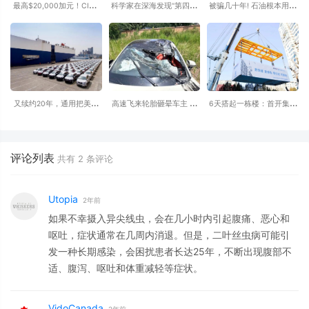
最高$20,000加元！CIBC
科学家在深海发现“第四种
被骗几十年! 石油根本用不
年度创业路演大赛开启，
水”：原来水并非只有固
完? 原来石油根本不是恐龙
4.5万加元奖金池等你来
态、液态和气态
变的
拿！
又续约20年，通用把美国
高速飞来轮胎砸晕车主 小
6天搭起一栋楼：首开集团
以外的世界交给上汽通用-
米SU7自动断电呼叫120 全
的低碳更新样本
别克昂科威2026款将在美
程半小时救回一命
国停产
评论列表
共有
2
条评论
Utopia
2年前
如果不幸摄入异尖线虫，会在几小时内引起腹痛、恶心和
呕吐，症状通常在几周内消退。但是，二叶丝虫病可能引
发一种长期感染，会困扰患者长达25年，不断出现腹部不
适、腹泻、呕吐和体重减轻等症状。
VidoCanada