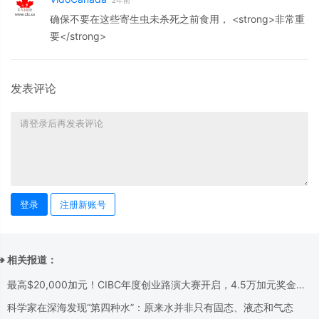
2年前
确保不要在这些寄生虫未杀死之前食用， <strong>非常重
要</strong>
发表评论
登录
注册新账号
➔ 相关报道：
最高$20,000加元！CIBC年度创业路演大赛开启，4.5万加元奖金池
等你来拿！
科学家在深海发现“第四种水”：原来水并非只有固态、液态和气态