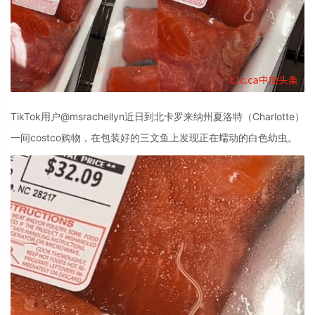
TikTok用户@msrachellyn近日到北卡罗来纳州夏洛特（Charlotte）
一间costco购物，在包装好的三文鱼上发现正在蠕动的白色幼虫。