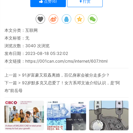
点赞(
6
)
打赏
本文分类：
互联网
本文标签：无
浏览次数：
3040
次浏览
发布日期：2023-08-18 05:32:02
本文链接：
https://001can.com/cms/internet/607.html
上一篇 >
91岁富豪又双叒离婚，百亿身家会被分走多少？
下一篇 >
92岁默多克又恋爱了！女方系邓文迪介绍认识，是“阿
布”前岳母