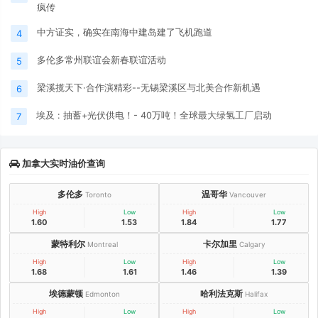
疯传
中方证实，确实在南海中建岛建了飞机跑道
4
多伦多常州联谊会新春联谊活动
5
梁溪揽天下·合作演精彩--无锡梁溪区与北美合作新机遇
6
埃及 : 抽蓄+光伏供电！- 40万吨！全球最大绿氢工厂启动
7
加拿大实时油价查询
多伦多
温哥华
Toronto
Vancouver
High
Low
High
Low
1.60
1.53
1.84
1.77
蒙特利尔
卡尔加里
Montreal
Calgary
High
Low
High
Low
1.68
1.61
1.46
1.39
埃德蒙顿
哈利法克斯
Edmonton
Halifax
High
Low
High
Low