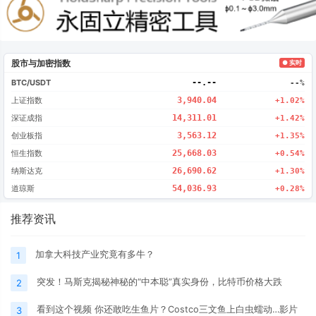
股市与加密指数
● 实时
BTC/USDT
--.--
--%
上证指数
3,940.04
+1.02%
深证成指
14,311.01
+1.42%
创业板指
3,563.12
+1.35%
恒生指数
25,668.03
+0.54%
纳斯达克
26,690.62
+1.30%
道琼斯
54,036.93
+0.28%
推荐资讯
加拿大科技产业究竟有多牛？
1
突发！马斯克揭秘神秘的“中本聪”真实身份，比特币价格大跌
2
看到这个视频 你还敢吃生鱼片？Costco三文鱼上白虫蠕动…影片
3