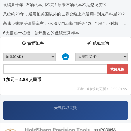
被骗几十年! 石油根本用不完? 原来石油根本不是恐龙变的
又续约20年，通用把美国以外的世界交给上汽通用- 别克昂科威2026
款将在美国停产
高速飞来轮胎砸晕车主 小米SU7自动断电呼叫120 全程半小时救回一
命
6天搭起一栋楼：首开集团的低碳更新样本
货币汇率
航班查询
我要兑换
1 加元 = 4.84 人民币
汇率中间价实时更新：12:02:31 AM
天气获取失败