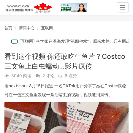
Togg
navig
首页
新闻中心
互联网
[
互联网
]
科学家在深海发现“第四种水”：原来水并非只有固态、液
看到这个视频 你还敢吃生鱼片？Costco
三文鱼上白虫蠕动…影片疯传
3040 阅读
2 评论
6 点赞
据nextshark 8月15日报道 一名TikTok用户分享了她在Costco购物
时在一包三文鱼里发现一条活蠕虫的视频，视频遭到疯传。