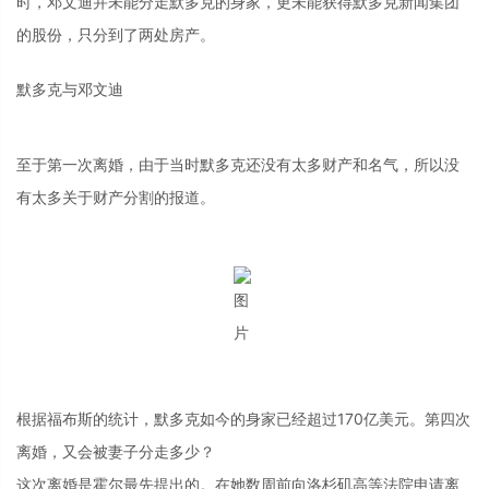
时，邓文迪并未能分走默多克的身家，更未能获得默多克新闻集团
的股份，只分到了两处房产。
默多克与邓文迪
至于第一次离婚，由于当时默多克还没有太多财产和名气，所以没
有太多关于财产分割的报道。
根据福布斯的统计，默多克如今的身家已经超过170亿美元。第四次
离婚，又会被妻子分走多少？
这次离婚是霍尔最先提出的。在她数周前向洛杉矶高等法院申请离