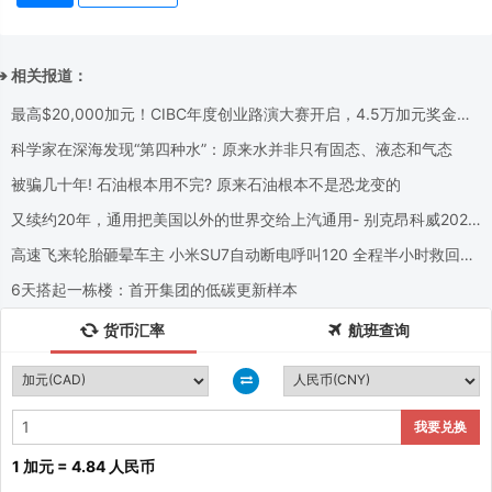
➔ 相关报道：
最高$20,000加元！CIBC年度创业路演大赛开启，4.5万加元奖金池
等你来拿！
科学家在深海发现“第四种水”：原来水并非只有固态、液态和气态
被骗几十年! 石油根本用不完? 原来石油根本不是恐龙变的
又续约20年，通用把美国以外的世界交给上汽通用- 别克昂科威2026
款将在美国停产
高速飞来轮胎砸晕车主 小米SU7自动断电呼叫120 全程半小时救回一
命
6天搭起一栋楼：首开集团的低碳更新样本
货币汇率
航班查询
我要兑换
1 加元 = 4.84 人民币