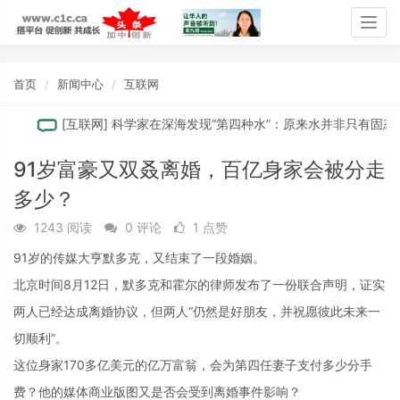
Togg
navig
首页
新闻中心
互联网
[
互联网
]
科学家在深海发现“第四种水”：原来水并非只有固态、
91岁富豪又双叒离婚，百亿身家会被分走
多少？
1243 阅读
0 评论
1 点赞
91岁的传媒大亨默多克，又结束了一段婚姻。
北京时间8月12日，默多克和霍尔的律师发布了一份联合声明，证实
两人已经达成离婚协议，但两人“仍然是好朋友，并祝愿彼此未来一
切顺利”。
这位身家170多亿美元的亿万富翁，会为第四任妻子支付多少分手
费？他的媒体商业版图又是否会受到离婚事件影响？