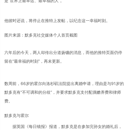
是“世界上最幸运、最幸福的人”。
他彼时还说，将停止在推特上发帖，以纪念这一幸福时刻。
图片来源：默多克社交媒体个人首页截图
六年后的今天，两人却传出分道扬镳的消息，而他的推特页面仍停
留在“最幸福的时刻”，再未更新。
数周前，66岁的霍尔向洛杉矶法院提出离婚申请，理由是与91岁的
默多克有“不可调和的分歧”，并要求默多克支付配偶赡养费和律师
费。
默多克与霍尔
据英国《每日镜报》报道，默多克是在参加完孙女的婚礼后，