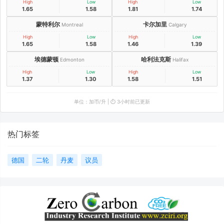
High
Low
High
Low
1.65
1.58
1.81
1.74
蒙特利尔
卡尔加里
Montreal
Calgary
High
Low
High
Low
1.65
1.58
1.46
1.39
埃德蒙顿
哈利法克斯
Edmonton
Halifax
High
Low
High
Low
1.37
1.30
1.58
1.51
单位：加币/升 | ⏱️ 3小时前已更新
热门标签
德国
二轮
丹麦
议员