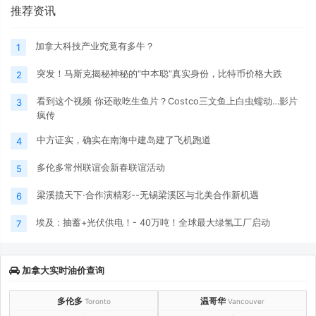
推荐资讯
加拿大科技产业究竟有多牛？
1
突发！马斯克揭秘神秘的“中本聪”真实身份，比特币价格大跌
2
看到这个视频 你还敢吃生鱼片？Costco三文鱼上白虫蠕动…影片
3
疯传
中方证实，确实在南海中建岛建了飞机跑道
4
多伦多常州联谊会新春联谊活动
5
梁溪揽天下·合作演精彩--无锡梁溪区与北美合作新机遇
6
埃及 : 抽蓄+光伏供电！- 40万吨！全球最大绿氢工厂启动
7
加拿大实时油价查询
多伦多
温哥华
Toronto
Vancouver