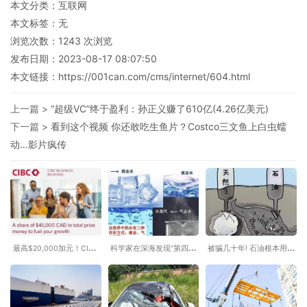
本文分类：
互联网
本文标签：无
浏览次数：
1243
次浏览
发布日期：2023-08-17 08:07:50
本文链接：
https://001can.com/cms/internet/604.html
上一篇 >
“超级VC”终于盈利：孙正义赚了610亿(4.26亿美元)
下一篇 >
看到这个视频 你还敢吃生鱼片？Costco三文鱼上白虫蠕
动…影片疯传
最高$20,000加元！CIBC
科学家在深海发现“第四种
被骗几十年! 石油根本用不
年度创业路演大赛开启，
水”：原来水并非只有固
完? 原来石油根本不是恐龙
4.5万加元奖金池等你来
态、液态和气态
变的
拿！