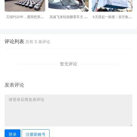
又续约20年，通用把美国
高速飞来轮胎砸晕车主 小
6天搭起一栋楼：首开集团
以外的世界交给上汽通用-
米SU7自动断电呼叫120 全
的低碳更新样本
别克昂科威2026款将在美
程半小时救回一命
国停产
评论列表
共有
0
条评论
暂无评论
发表评论
登录
注册新账号