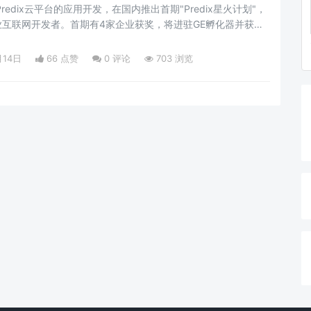
edix云平台的应用开发，在国内推出首期"Predix星火计划"，
互联网开发者。首期有4家企业获奖，将进驻GE孵化器并获得
会。
月14日
66 点赞
0
评论
703 浏览