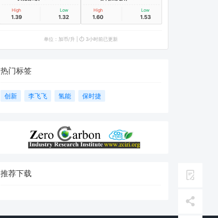
High
Low
High
Low
1.39
1.32
1.60
1.53
单位：加币/升 | ⏱️ 3小时前已更新
热门标签
创新
李飞飞
氢能
保时捷
推荐下载