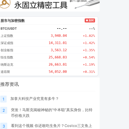
股市与加密指数
● 实时
BTC/USDT
--.--
--%
上证指数
3,940.04
+1.02%
深证成指
14,311.01
+1.42%
创业板指
3,563.12
+1.35%
恒生指数
25,668.03
+0.54%
纳斯达克
26,663.01
+1.19%
道琼斯
54,052.00
+0.31%
推荐资讯
加拿大科技产业究竟有多牛？
1
突发！马斯克揭秘神秘的“中本聪”真实身份，比特
2
币价格大跌
看到这个视频 你还敢吃生鱼片？Costco三文鱼上
3