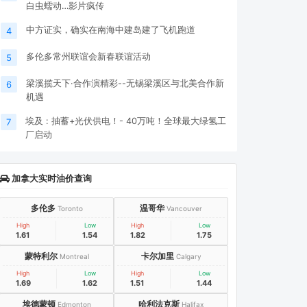
白虫蠕动…影片疯传
中方证实，确实在南海中建岛建了飞机跑道
4
多伦多常州联谊会新春联谊活动
5
梁溪揽天下·合作演精彩--无锡梁溪区与北美合作新
6
机遇
埃及 : 抽蓄+光伏供电！- 40万吨！全球最大绿氢工
7
厂启动
加拿大实时油价查询
多伦多
温哥华
Toronto
Vancouver
High
Low
High
Low
1.61
1.54
1.82
1.75
蒙特利尔
卡尔加里
Montreal
Calgary
High
Low
High
Low
1.69
1.62
1.51
1.44
埃德蒙顿
哈利法克斯
Edmonton
Halifax