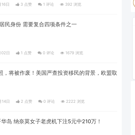
月16日
3 点赞
1
评论
392 浏览
大居民身份 需要复合四项条件之一
月02日
1 点赞
0
评论
1679 浏览
照，将被作废！美国严查投资移民的背景，欧盟取
月14日
2 点赞
0
评论
2222 浏览
哥华岛 纳奈莫女子老虎机下注5元中210万！