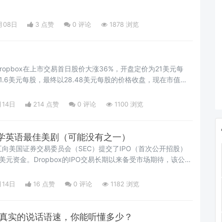
月08日
3 点赞
0
评论
1878 浏览
opbox在上市交易首日股价大涨36%，开盘定价为21美元每
1.6美元每股，最终以28.48美元每股的价格收盘，现在市值超
显看出公开市场投资者十分看好Dropbox这家主营业务为云存储
。Dropbox最先对自己股价的预期是16到18美元每股，后来
月14日
214 点赞
0
评论
1100 浏览
。而由于上市交易首日表现出色，超过了2014年私募时100亿美
学英语最佳美剧（可能没有之一）
周五向美国证券交易委员会（SEC）提交了IPO（首次公开招股）
元资金。Dropbox的IPO交易长期以来备受市场期待，该公司
的估值就已高达100亿美元。
月14日
16 点赞
0
评论
1182 浏览
最真实的说话语速，你能听懂多少？