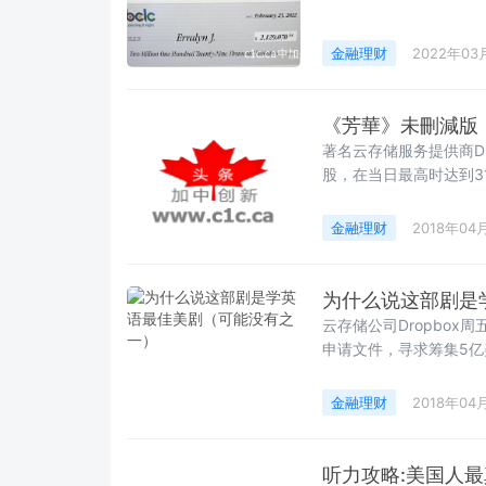
金融理财
2022年03
《芳華》未刪減版
著名云存储服务提供商Dr
股，在当日最高时达到3
过120亿美元。可以明
服务和内容协作平台的公司
金融理财
2018年04
提升到18到20美元每股
元的估值。
为什么说这部剧是
云存储公司Dropbox
申请文件，寻求筹集5亿美
四年前在私募投资市场上
金融理财
2018年04
听力攻略:美国人