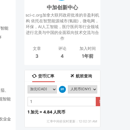
中加创新中心
sci-c.org加拿大联邦政府批准的非盈利机
构 依托在智慧能源城市(氢能)，微电网，
环保，AI人工智能，医疗医药等行业领域
与智能
进行北美与中国的全面双向技术交流与合
称
作
文章
评论
加入时间
3
4
1年前
货币汇率
航班查询
番茄、
现智能
我要兑换
1 加元 = 4.84 人民币
及农业金
汇率中间价实时更新：12:02:31 AM