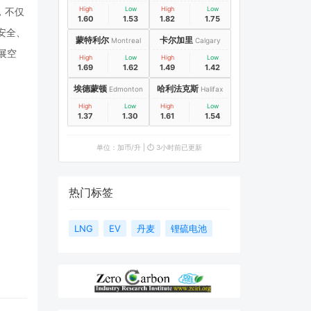
High
Low
High
Low
，不仅
1.60
1.53
1.82
1.75
安全、
蒙特利尔
卡尔加里
Montreal
Calgary
展空
High
Low
High
Low
1.69
1.62
1.49
1.42
埃德蒙顿
哈利法克斯
Edmonton
Halifax
High
Low
High
Low
1.37
1.30
1.61
1.54
单位：加币/升 | ⏱️ 3小时前已更新
热门标签
LNG
EV
丹麦
锂硫电池