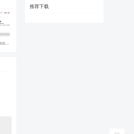
推荐下载
荣获 模
 最高荣
A协会