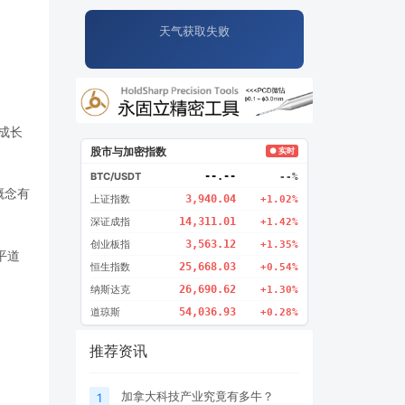
天气获取失败
成长
股市与加密指数
● 实时
BTC/USDT
--.--
--%
概念有
上证指数
3,940.04
+1.02%
深证成指
14,311.01
+1.42%
创业板指
3,563.12
+1.35%
平道
恒生指数
25,668.03
+0.54%
纳斯达克
26,690.62
+1.30%
道琼斯
54,036.93
+0.28%
推荐资讯
加拿大科技产业究竟有多牛？
1