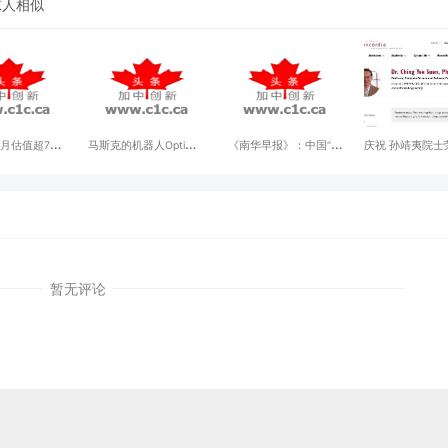
惊人相似
月估值超70
马斯克的机器人Optimus
《南华早报》：中国“巨
庆祝 孙靖夷院士
飞AI新公司为
会叠衣服了
型稻”丰收，可能“改变
式识别/AI领域
最快独角兽？
游戏规则”
誉--CITAN
媒体AGI
暂无评论