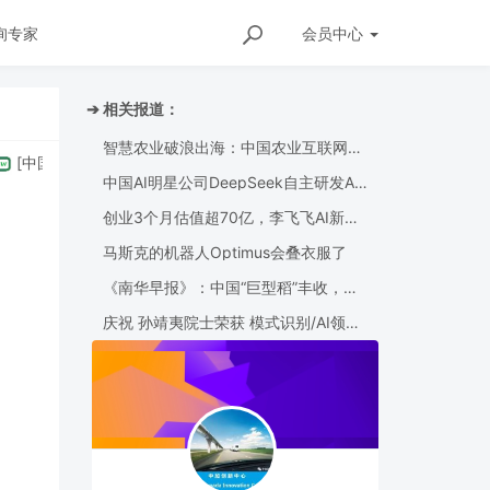
询专家
会员
中心
➔ 相关报道：
智慧农业破浪出海：中国农业互联网新
中国
]
又续约20年，通用把美国以外的世界交给上汽通用- 别克昂科威20
锐成功登陆多伦多资本市场
中国AI明星公司DeepSeek自主研发AI
推理芯片 英伟达盘前应声下跌
创业3个月估值超70亿，李飞飞AI新公
司为何能成为最快独角兽？｜钛媒体
AGI
马斯克的机器人Optimus会叠衣服了
《南华早报》：中国“巨型稻”丰收，可
能“改变游戏规则”
庆祝 孙靖夷院士荣获 模式识别/AI领域
最高荣誉--CITANA协会