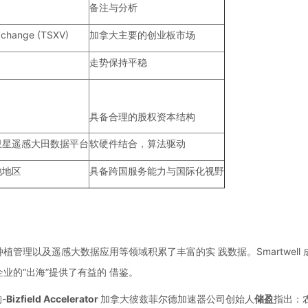
备注与分析
xchange (TSXV)
加拿大主要的创业板市场
走势保持平稳
具备合理的股权资本结构
卫星遥感大田数据平台
软硬件结合，算法驱动
他地区
具备跨国服务能力与国际化视野
理以及遥感大数据应用等领域积累了丰富的实 践数据。Smartwell 
业的“出海”提供了有益的 借鉴。
-
Bizfield Accelerator
加拿大彼兹菲尔德加速器公司创始人
储盈
指出：