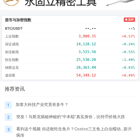
股市与加密指数
● 实时
BTC/USDT
--.--
--%
上证指数
3,900.35
+0.57%
深证成指
14,110.12
-0.24%
创业板指
3,515.56
-0.55%
恒生指数
25,530.28
-1.49%
纳斯达克
26,363.44
-0.83%
道琼斯
54,349.12
+0.49%
推荐资讯
加拿大科技产业究竟有多牛？
1
突发！马斯克揭秘神秘的“中本聪”真实身份，比特币价格大跌
2
看到这个视频 你还敢吃生鱼片？Costco三文鱼上白虫蠕动…影片
3
疯传