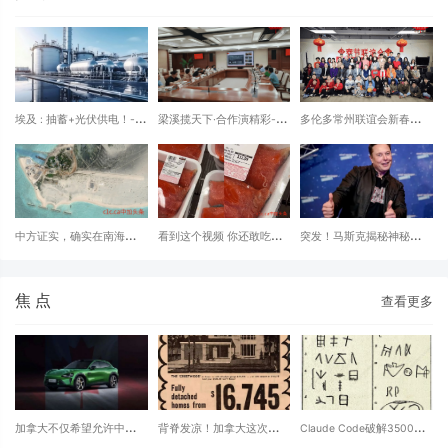
埃及 : 抽蓄+光伏供电！-
梁溪揽天下·合作演精彩--
多伦多常州联谊会新春联谊
40万吨！全球最大绿氢工
无锡梁溪区与北美合作新机
活动
厂启动
遇
中方证实，确实在南海中建
看到这个视频 你还敢吃生
突发！马斯克揭秘神秘
岛建了飞机跑道
鱼片？Costco三文鱼上白
的“中本聪”真实身份，比特
虫蠕动…影片疯传
币价格大跌
焦 点
查看更多
加拿大不仅希望允许中国进
背脊发凉！加拿大这次房价
Claude Code破解3500年
口商品进入加拿大，还希望
大跌 与30年前惊人相似
前的语言-业余语言学家历