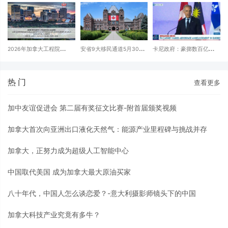
与中国汽车公司合作，向世
时5个月破译
界各地出口电动汽车
2026年加拿大工程院
安省9大移民通道5月30日
卡尼政府：豪掷数百亿签-
（CAE）年会暨院士授予仪
起全部废除！
世纪大单，左手波音空客，
式在埃德蒙顿隆重举行
右手比亚迪吉利奇瑞
热 门
查看更多
加中友谊促进会 第二届有奖征文比赛-附首届颁奖视频
加拿大首次向亚洲出口液化天然气：能源产业里程碑与挑战并存
加拿大，正努力成为超级人工智能中心
中国取代美国 成为加拿大最大原油买家
八十年代，中国人怎么谈恋爱？-意大利摄影师镜头下的中国
加拿大科技产业究竟有多牛？