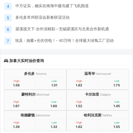
中方证实，确实在南海中建岛建了飞机跑道
4
多伦多常州联谊会新春联谊活动
5
梁溪揽天下·合作演精彩--无锡梁溪区与北美合作新机遇
6
埃及 : 抽蓄+光伏供电！- 40万吨！全球最大绿氢工厂启动
7
加拿大实时油价查询
多伦多
温哥华
Toronto
Vancouver
High
Low
High
Low
1.58
1.51
1.82
1.75
蒙特利尔
卡尔加里
Montreal
Calgary
High
Low
High
Low
1.67
1.60
1.52
1.45
埃德蒙顿
哈利法克斯
Edmonton
Halifax
High
Low
High
Low
1.39
1.32
1.62
1.55