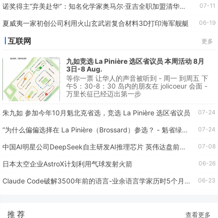
诺奖得主“弃美赴华”：知名化学家奥马尔·亚吉全职加盟清华，引发美媒对科技人才流失的焦虑
07-11
夏威夷一家初创公司利用火山玄武岩复合材料3D打印海军舰艇
06-19
互联网
更多
九如竞选 La Pinière 选区省议员 本周活动 8月
3日-8 Aug.
等你一票 让华人的声音被听到 - 周一 到周五 下
午5：30-8：30 岛内的朋友在 jolicoeur 会面 -
万里长征已经迈出第一步
朱九如 参加今年10月魁北克省选，竞选 La Pinière 选区省议员
07-24
”为什么偏偏选择在 La Pinière（Brossard）参选？ - 魁省绿党LA PINIERE选区候选人朱九如
07-24
中国AI明星公司DeepSeek自主研发AI推理芯片 英伟达盘前应声下跌
07-08
日本太空企业AstroX计划利用气球发射火箭
06-26
Claude Code破解3500年前的语言-业余语言学家历时5个月破译
06-23
推 荐
查看更多