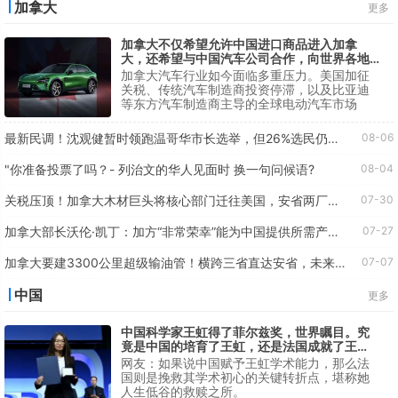
加拿大
更多
加拿大不仅希望允许中国进口商品进入加拿
大，还希望与中国汽车公司合作，向世界各地
出口电动汽车
加拿大汽车行业如今面临多重压力。美国加征
关税、传统汽车制造商投资停滞，以及比亚迪
等东方汽车制造商主导的全球电动汽车市场
最新民调！沈观健暂时领跑温哥华市长选举，但26%选民仍未决定......
08-06
"你准备投票了吗？- 列治⽂的华⼈⻅⾯时 换⼀句问候语?
08-04
关税压顶！加拿大木材巨头将核心部门迁往美国，安省两厂已停工
07-30
加拿大部长沃伦·凯丁：加方“非常荣幸”能为中国提供所需产品。
07-27
加拿大要建3300公里超级输油管！横跨三省直达安省，未来或延伸魁省、直通欧洲
07-07
中国
更多
中国科学家王虹得了菲尔兹奖，世界瞩目。究
竟是中国的培育了王虹，还是法国成就了王
虹？
网友：如果说中国赋予王虹学术能力，那么法
国则是挽救其学术初心的关键转折点，堪称她
人生低谷的救赎之所。