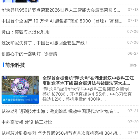
华为昇腾950超节点荣获2026世界人工智能大会最高荣誉 SAIL 奖
07-18
中国首个全国产 10 万卡 AI 超集群“曙光 8000（登峰）”亮相 WAIC 2026
07-17
舟山：突破海水淡化利用
07-06
这次印尼失算了，中国公司搬回全套生产线！
07-06
侨胞心中的一盏明灯- 徐德清
06-27
前沿科技
更多
全球首台掘爆机“翔龙号”在湖北武汉中铁科工江
夏制造基地下线 融合掘进法与钻爆法两大主流
工法
“翔龙号”由清华大学与中铁科工集团联合研制，
整机长70米，开挖直径达4.55米，中心刀盘直
径达1.2米，整机重量约400吨。。
从被动引进到技术出海：激光除草 撬动中国现代农业“智造”新引擎
07-31
中外高架桥 建设 施工对比
07-29
从拼芯片到拼集群 华为昇腾950超节点首次真机亮相 384超节点已商用超750套
07-17