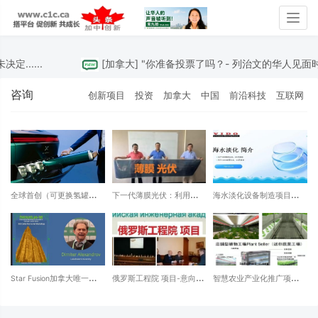
Togg
navig
....
[
加拿大
]
"你准备投票了吗？- 列治⽂的华⼈⻅⾯时 
咨询
创新项目
投资
加拿大
中国
前沿科技
互联网
全球首创（可更换氢罐）氢
下一代薄膜光伏：利用有机
海水淡化设备制造项目
动力SUV汽车-NamX
材料制造的太阳能电池技
www.vido.Ltd
术-有机光伏（OPV）电池
1-solar.com
Star Fusion加拿大唯一一家
俄罗斯工程院 项目-意向对
智慧农业产业化推广项目
冷核聚变公司
接的城市 招商机构 可以邮
SC210222
件联系
admin@001can.com