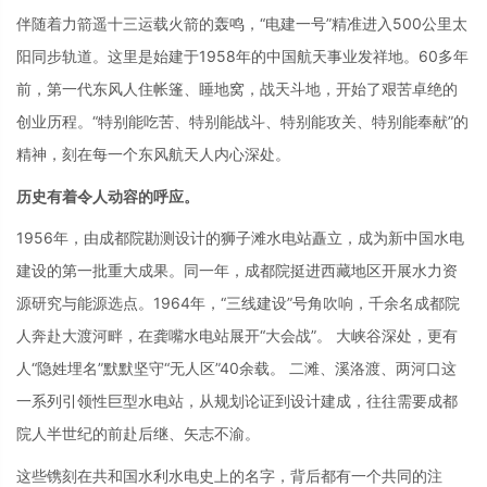
伴随着力箭遥十三运载火箭的轰鸣，“电建一号”精准进入500公里太
阳同步轨道。这里是始建于1958年的中国航天事业发祥地。60多年
前，第一代东风人住帐篷、睡地窝，战天斗地，开始了艰苦卓绝的
创业历程。“特别能吃苦、特别能战斗、特别能攻关、特别能奉献”的
精神，刻在每一个东风航天人内心深处。
历史有着令人动容的呼应。
1956年，由成都院勘测设计的狮子滩水电站矗立，成为新中国水电
建设的第一批重大成果。同一年，成都院挺进西藏地区开展水力资
源研究与能源选点。1964年，“三线建设”号角吹响，千余名成都院
人奔赴大渡河畔，在龚嘴水电站展开“大会战”。 大峡谷深处，更有
人“隐姓埋名”默默坚守“无人区”40余载。 二滩、溪洛渡、两河口这
一系列引领性巨型水电站，从规划论证到设计建成，往往需要成都
院人半世纪的前赴后继、矢志不渝。
这些镌刻在共和国水利水电史上的名字，背后都有一个共同的注