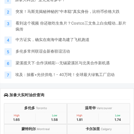
1
突发！马斯克揭秘神秘的“中本聪”真实身份，比特币价格大跌
2
看到这个视频 你还敢吃生鱼片？Costco三文鱼上白虫蠕动…影片
3
疯传
中方证实，确实在南海中建岛建了飞机跑道
4
多伦多常州联谊会新春联谊活动
5
梁溪揽天下·合作演精彩--无锡梁溪区与北美合作新机遇
6
埃及 : 抽蓄+光伏供电！- 40万吨！全球最大绿氢工厂启动
7
加拿大实时油价查询
多伦多
温哥华
Toronto
Vancouver
High
Low
High
Low
1.65
1.58
1.81
1.74
蒙特利尔
卡尔加里
Montreal
Calgary