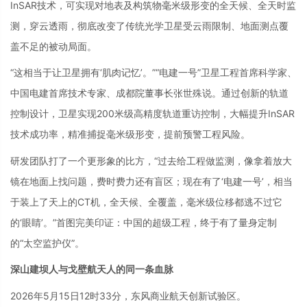
InSAR技术，可实现对地表及构筑物毫米级形变的全天候、全天时监
测，穿云透雨，彻底改变了传统光学卫星受云雨限制、地面测点覆
盖不足的被动局面。
“这相当于让卫星拥有‘肌肉记忆’。”“电建一号”卫星工程首席科学家、
中国电建首席技术专家、成都院董事长张世殊说。通过创新的轨道
控制设计，卫星实现200米级高精度轨道重访控制，大幅提升InSAR
技术成功率，精准捕捉毫米级形变，提前预警工程风险。
研发团队打了一个更形象的比方，“过去给工程做监测，像拿着放大
镜在地面上找问题，费时费力还有盲区；现在有了‘电建一号’，相当
于装上了天上的CT机，全天候、全覆盖，毫米级位移都逃不过它
的‘眼睛’。”首图完美印证：中国的超级工程，终于有了量身定制
的“太空监护仪”。
深山建坝人与戈壁航天人的同一条血脉
2026年5月15日12时33分，东风商业航天创新试验区。