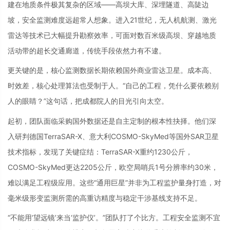
建在地质条件极其复杂的区域——高坝大库、深埋隧道、高陡边
坡，安全监测难度远超常人想象。进入21世纪，无人机航测、激光
雷达等技术已大幅提升勘察效率，可面对数百米级高坝、穿越地质
活动带的超长交通廊道，传统手段依然力有不逮。
更关键的是，核心监测数据长期依赖国外商业雷达卫星。成本高、
时效差，核心处理算法也受制于人。“自己的工程，凭什么要依赖别
人的眼睛？”这句话，把成都院人的目光引向太空。
起初，团队面临采购国外数据还是自主定制的根本性抉择。他们深
入研判德国TerraSAR-X、意大利COSMO-SkyMed等国外SAR卫星
技术指标，发现了关键症结：TerraSAR-X重约1230公斤，
COSMO-SkyMed更达2205公斤，欧空局哨兵1号分辨率约30米，
难以满足工程级应用。这些“通用巨星”并非为工程监护量身打造，对
毫米级形变监测所需的高重访精度与稳定干涉基线支持不足。
“不能用‘望远镜’来当‘监护仪’。”团队打了个比方。工程安全监测不宜