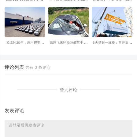
年度创业路演大赛开启，
水”：原来水并非只有固
完? 原来石油根本不是恐龙
4.5万加元奖金池等你来
态、液态和气态
变的
拿！
又续约20年，通用把美国
高速飞来轮胎砸晕车主 小
6天搭起一栋楼：首开集团
以外的世界交给上汽通用-
米SU7自动断电呼叫120 全
的低碳更新样本
别克昂科威2026款将在美
程半小时救回一命
国停产
评论列表
共有
0
条评论
暂无评论
发表评论