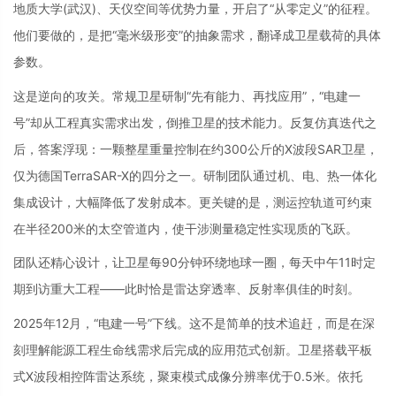
地质大学(武汉)、天仪空间等优势力量，开启了“从零定义”的征程。
他们要做的，是把“毫米级形变”的抽象需求，翻译成卫星载荷的具体
参数。
这是逆向的攻关。常规卫星研制“先有能力、再找应用”，“电建一
号”却从工程真实需求出发，倒推卫星的技术能力。反复仿真迭代之
后，答案浮现：一颗整星重量控制在约300公斤的X波段SAR卫星，
仅为德国TerraSAR-X的四分之一。研制团队通过机、电、热一体化
集成设计，大幅降低了发射成本。更关键的是，测运控轨道可约束
在半径200米的太空管道内，使干涉测量稳定性实现质的飞跃。
团队还精心设计，让卫星每90分钟环绕地球一圈，每天中午11时定
期到访重大工程——此时恰是雷达穿透率、反射率俱佳的时刻。
2025年12月，“电建一号”下线。这不是简单的技术追赶，而是在深
刻理解能源工程生命线需求后完成的应用范式创新。卫星搭载平板
式X波段相控阵雷达系统，聚束模式成像分辨率优于0.5米。依托