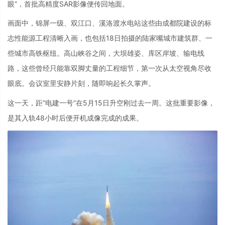
眼”，首批高精度SAR影像便传回地面。
画面中，锦屏一级、双江口、溪洛渡水电站这些由成都院建设的标
志性能源工程清晰入画，也包括18日拍摄的陆家嘴城市建筑群、一
些城市高铁枢纽。高山峡谷之间，大坝雄姿、库区岸坡、输电线
路，这些曾经只能靠双脚丈量的工程细节，第一次从太空视角尽收
眼底。会议室里安静片刻，随即响起长久掌声。
这一天，距“电建一号”在5月15日升空刚过去一周。这批重要影像，
是其入轨48小时后便开机成像完成的成果。