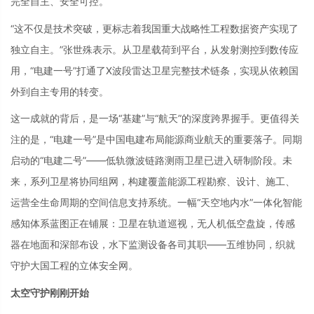
完全自主、安全可控。
“这不仅是技术突破，更标志着我国重大战略性工程数据资产实现了
独立自主。”张世殊表示。从卫星载荷到平台，从发射测控到数传应
用，“电建一号”打通了X波段雷达卫星完整技术链条，实现从依赖国
外到自主专用的转变。
这一成就的背后，是一场“基建”与“航天”的深度跨界握手。更值得关
注的是，“电建一号”是中国电建布局能源商业航天的重要落子。同期
启动的“电建二号”——低轨微波链路测雨卫星已进入研制阶段。未
来，系列卫星将协同组网，构建覆盖能源工程勘察、设计、施工、
运营全生命周期的空间信息支持系统。一幅“天空地内水”一体化智能
感知体系蓝图正在铺展：卫星在轨道巡视，无人机低空盘旋，传感
器在地面和深部布设，水下监测设备各司其职——五维协同，织就
守护大国工程的立体安全网。
太空守护刚刚开始