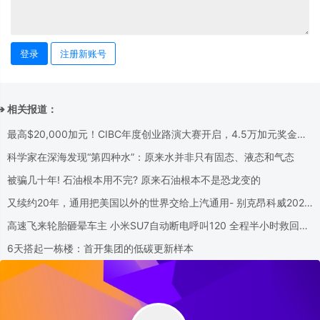
登录
注册新账号
➔ 相关报道：
最高$20,000加元！CIBC年度创业路演大赛开启，4.5万加元奖金池
等你来拿！
科学家在深海发现“第四种水”：原来水并非只有固态、液态和气态
被骗几十年! 石油根本用不完? 原来石油根本不是恐龙变的
又续约20年，通用把美国以外的世界交给上汽通用- 别克昂科威2026
款将在美国停产
高速飞来轮胎砸晕车主 小米SU7自动断电呼叫120 全程半小时救回一
命
6天搭起一栋楼：首开集团的低碳更新样本