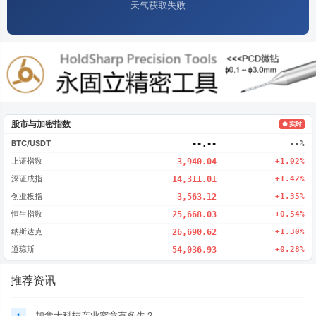
天气获取失败
股市与加密指数
● 实时
BTC/USDT
--.--
--%
上证指数
3,940.04
+1.02%
深证成指
14,311.01
+1.42%
创业板指
3,563.12
+1.35%
恒生指数
25,668.03
+0.54%
纳斯达克
26,690.62
+1.30%
道琼斯
54,036.93
+0.28%
推荐资讯
加拿大科技产业究竟有多牛？