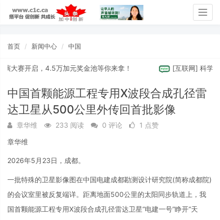
Togg
navig
首页
新闻中心
中国
演大赛开启，4.5万加元奖金池等你来拿！
[
互联网
]
科学家在深
中国首颗能源工程专用X波段合成孔径雷
达卫星从500公里外传回首批影像
章华维
233 阅读
0 评论
1 点赞
章华维
2026年5月23日，成都。
一批特殊的卫星影像图在中国电建成都勘测设计研究院(简称成都院)
的会议室里被反复端详。距离地面500公里的太阳同步轨道上，我
国首颗能源工程专用X波段合成孔径雷达卫星“电建一号”睁开“天