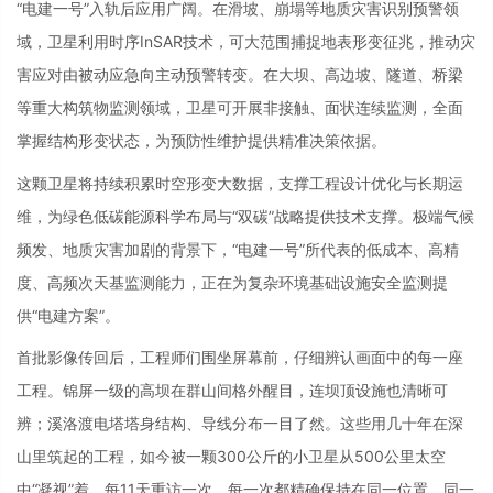
“电建一号”入轨后应用广阔。在滑坡、崩塌等地质灾害识别预警领
域，卫星利用时序InSAR技术，可大范围捕捉地表形变征兆，推动灾
害应对由被动应急向主动预警转变。在大坝、高边坡、隧道、桥梁
等重大构筑物监测领域，卫星可开展非接触、面状连续监测，全面
掌握结构形变状态，为预防性维护提供精准决策依据。
这颗卫星将持续积累时空形变大数据，支撑工程设计优化与长期运
维，为绿色低碳能源科学布局与“双碳”战略提供技术支撑。极端气候
频发、地质灾害加剧的背景下，“电建一号”所代表的低成本、高精
度、高频次天基监测能力，正在为复杂环境基础设施安全监测提
供“电建方案”。
首批影像传回后，工程师们围坐屏幕前，仔细辨认画面中的每一座
工程。锦屏一级的高坝在群山间格外醒目，连坝顶设施也清晰可
辨；溪洛渡电塔塔身结构、导线分布一目了然。这些用几十年在深
山里筑起的工程，如今被一颗300公斤的小卫星从500公里太空
中“凝视”着，每11天重访一次，每一次都精确保持在同一位置、同一