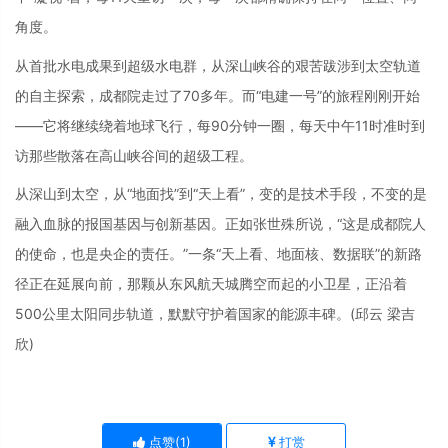
角度。
从首批水电成果到超级水电群，从深山峡谷的艰苦跋涉到太空轨道
的自主探索，成都院走过了70多年。而“电建一号”的旅程刚刚开始
——它将继续绕着地球飞行，每90分钟一圈，每天中午11时准时到
访那些散落在高山峡谷间的超级工程。
从深山到太空，从“地面找”到“天上看”，变的是技术手段，不变的是
融入血脉的报国基因与创新基因。正如张世殊所说，“这是成都院人
的使命，也是央企的责任。”一条“天上看、地面核、数据联”的新路
径正在延展向前，那颗从东风航天城腾空而起的小卫星，正沿着
500公里太阳同步轨道，默默守护着国家的能源丰碑。(邱云 梁吉
欣)
点赞(
1
)
打赏