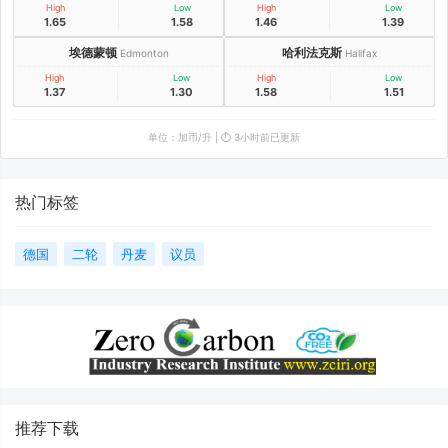
High
Low
High
Low
1.65
1.58
1.46
1.39
埃德蒙顿
哈利法克斯
Edmonton
Halifax
High
Low
High
Low
1.37
1.30
1.58
1.51
单位：加币/升 | ⏱️ 3小时前已更新
热门标签
德国
二轮
丹麦
议员
推荐下载