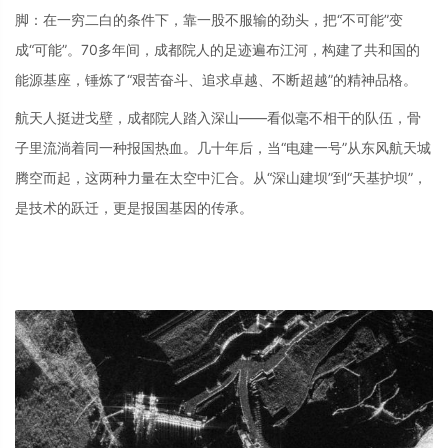
脚：在一穷二白的条件下，靠一股不服输的劲头，把“不可能”变
成“可能”。70多年间，成都院人的足迹遍布江河，构建了共和国的
能源基座，锤炼了“艰苦奋斗、追求卓越、不断超越”的精神品格。
航天人挺进戈壁，成都院人踏入深山——看似毫不相干的队伍，骨
子里流淌着同一种报国热血。几十年后，当“电建一号”从东风航天城
腾空而起，这两种力量在太空中汇合。从“深山建坝”到“天基护坝”，
是技术的跃迁，更是报国基因的传承。