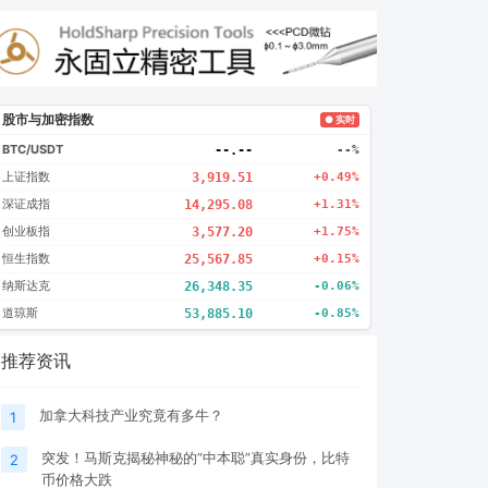
股市与加密指数
● 实时
BTC/USDT
--.--
--%
上证指数
3,919.51
+0.49%
深证成指
14,295.08
+1.31%
创业板指
3,577.20
+1.75%
恒生指数
25,567.85
+0.15%
纳斯达克
26,348.35
-0.06%
道琼斯
53,885.10
-0.85%
推荐资讯
加拿大科技产业究竟有多牛？
1
突发！马斯克揭秘神秘的“中本聪”真实身份，比特
2
币价格大跌