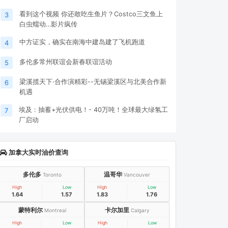
看到这个视频 你还敢吃生鱼片？Costco三文鱼上
3
白虫蠕动…影片疯传
中方证实，确实在南海中建岛建了飞机跑道
4
多伦多常州联谊会新春联谊活动
5
梁溪揽天下·合作演精彩--无锡梁溪区与北美合作新
6
机遇
埃及 : 抽蓄+光伏供电！- 40万吨！全球最大绿氢工
7
厂启动
加拿大实时油价查询
多伦多
温哥华
Toronto
Vancouver
High
Low
High
Low
1.64
1.57
1.83
1.76
蒙特利尔
卡尔加里
Montreal
Calgary
High
Low
High
Low