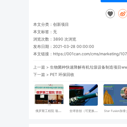
本文分类：
创新项目
本文标签：无
浏览次数：
3890
次浏览
发布日期：2021-03-28 00:00:00
本文链接：
https://001can.com/cms/marketing/107
上一篇 >
生物菌种快速降解有机垃圾设备制造项目www.vi
下一篇 >
PET 环保回收
俄罗斯工程院 项目-
全球首创（可更换氢
Star Fusion加
意向对接的城市 招
罐）氢动力SUV汽
一一家冷核聚变
商机构 可以邮件联
车-NamX
系