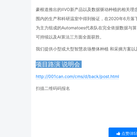
豪根道推出的IIVO新产品以及数据驱动种植的相关理念，不仅仅
围内的生产和科研温室中得到验证，在2020年6月落下帷幕的A
为主力组成的Automatoes代表队在完全依据数据
可持续以及AI算法三方面全面获胜。
我们提供小型或大型智慧农场整体种植 和采摘方案以
项目路演 说明会 
http://001can.com/cms/d/back/post.html
扫描二维码码报名
点赞(
85