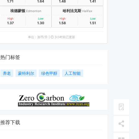
1.71
1.64
1.48
1.41
埃德蒙顿
哈利法克斯
Edmonton
Halifax
High
Low
High
Low
1.37
1.30
1.58
1.51
单位：加币/升 | ⏱️ 3小时前已更新
热门标签
养老
蒙特利尔
绿色甲醇
人工智能
推荐下载