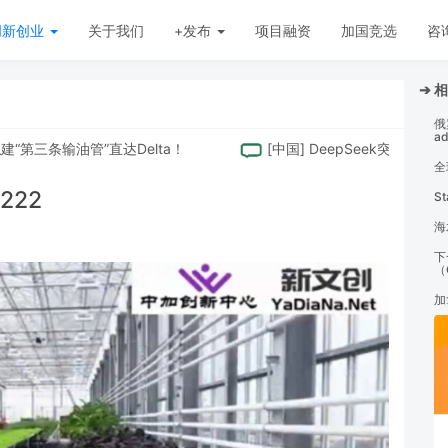
创新创业
关于我们
+发布
项目融资
加国竞选
咨
➔ 
俄
a
三条输油管”直达Delta！
[
中国
]
DeepSeek突然涨价，
全
222
S
海
下
（
加