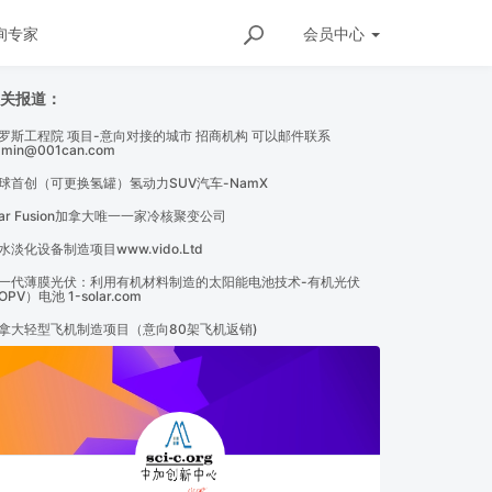
询专家
会员
中心
相关报道：
罗斯工程院 项目-意向对接的城市 招商机构 可以邮件联系
dmin@001can.com
国产大模型的免费午餐彻底凉了
[
加拿大
]
最新民调！沈观健暂时领
球首创（可更换氢罐）氢动力SUV汽车-NamX
tar Fusion加拿大唯一一家冷核聚变公司
水淡化设备制造项目www.vido.Ltd
一代薄膜光伏：利用有机材料制造的太阳能电池技术-有机光伏
OPV）电池 1-solar.com
拿大轻型飞机制造项目（意向80架飞机返销)