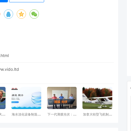
.html
do.ltd
拿大唯
海水淡化设备制造项
下一代薄膜光伏：利
加拿大轻型飞机制造
公司
目www.vido.Ltd
用有机材料制造的太
项目（意向80架飞机
阳能电池技术-有机
返销)
光伏（OPV）电池 1-