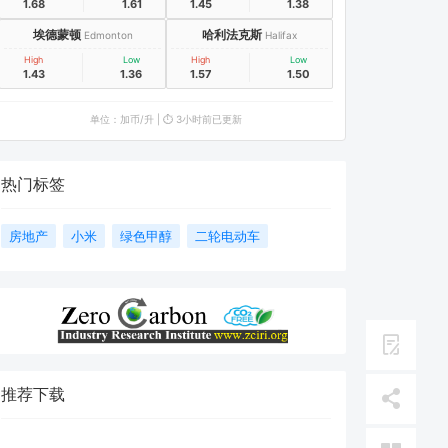
1.68
1.61
1.45
1.38
埃德蒙顿
哈利法克斯
Edmonton
Halifax
High
Low
High
Low
1.43
1.36
1.57
1.50
单位：加币/升 | ⏱️ 3小时前已更新
热门标签
房地产
小米
绿色甲醇
二轮电动车
推荐下载