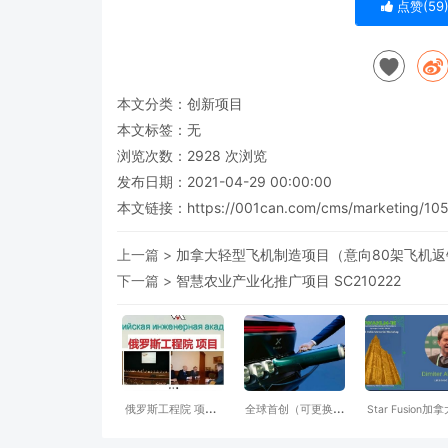
点赞(
59
本文分类：
创新项目
本文标签：无
浏览次数：
2928
次浏览
发布日期：2021-04-29 00:00:00
本文链接：
https://001can.com/cms/marketing/105
上一篇 >
加拿大轻型飞机制造项目（意向80架飞机返
下一篇 >
智慧农业产业化推广项目 SC210222
俄罗斯工程院 项目-
全球首创（可更换氢
Star Fusion加
意向对接的城市 招
罐）氢动力SUV汽
一一家冷核聚变
商机构 可以邮件联
车-NamX