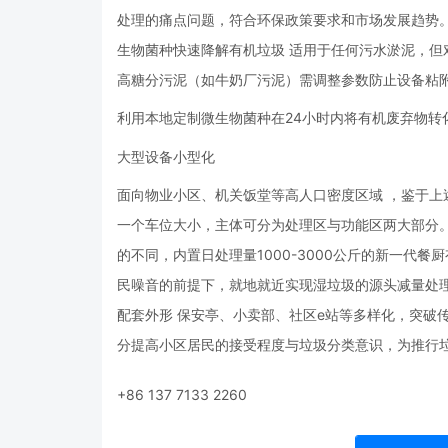
处理的痛点问题，符合环保政策要求和市场发展趋势
生物菌种快速降解有机垃圾 适用于任何污水淤泥，但
高糖分污泥（如牛奶厂污泥）需调整参数防止设备粘
利用本地定制微生物菌种在24小时内将有机废弃物转
大型设备小型化
面向物业小区、机关饭堂等高人口密度区域 ，鉴于上述
一个车位大小，主体可分为处理区与功能区两大部分
的不同，内置日处理量1000-3000公斤的新一代
民噪音的前提下，就地就近实现湿垃圾的源头减量处
配套外形 保安亭、小卖部、社区e站等多样化，突破
分提高小区居民的接受程度与垃圾分类意识，为推行
+86 137 7133 2260