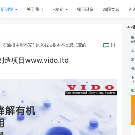
创新创业
关于我们
+发布
项目融资
加国竞选
咨
➔ 
俄
a
石油根本用不完? 原来石油根本不是恐龙变的
[
中国
]
又续约20
全
目www.vido.ltd
S
海
下
（
加