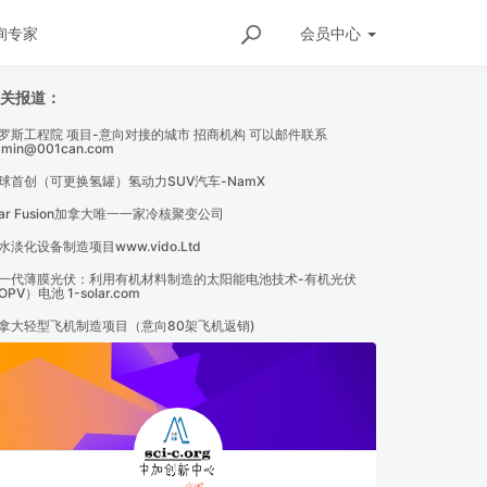
询专家
会员
中心
相关报道：
罗斯工程院 项目-意向对接的城市 招商机构 可以邮件联系
dmin@001can.com
年，通用把美国以外的世界交给上汽通用- 别克昂科威2026款将在美国停
球首创（可更换氢罐）氢动力SUV汽车-NamX
tar Fusion加拿大唯一一家冷核聚变公司
水淡化设备制造项目www.vido.Ltd
一代薄膜光伏：利用有机材料制造的太阳能电池技术-有机光伏
OPV）电池 1-solar.com
拿大轻型飞机制造项目（意向80架飞机返销)