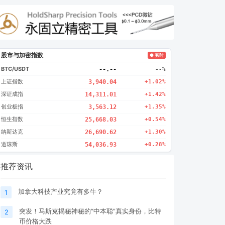
股市与加密指数
● 实时
BTC/USDT
--.--
--%
上证指数
3,940.04
+1.02%
深证成指
14,311.01
+1.42%
创业板指
3,563.12
+1.35%
恒生指数
25,668.03
+0.54%
纳斯达克
26,690.62
+1.30%
道琼斯
54,036.93
+0.28%
推荐资讯
加拿大科技产业究竟有多牛？
1
突发！马斯克揭秘神秘的“中本聪”真实身份，比特
2
币价格大跌