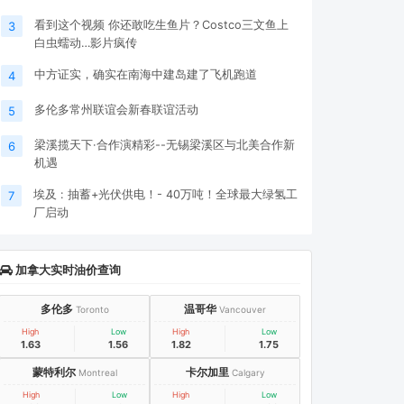
看到这个视频 你还敢吃生鱼片？Costco三文鱼上
3
白虫蠕动…影片疯传
中方证实，确实在南海中建岛建了飞机跑道
4
多伦多常州联谊会新春联谊活动
5
梁溪揽天下·合作演精彩--无锡梁溪区与北美合作新
6
机遇
埃及 : 抽蓄+光伏供电！- 40万吨！全球最大绿氢工
7
厂启动
加拿大实时油价查询
多伦多
温哥华
Toronto
Vancouver
High
Low
High
Low
1.63
1.56
1.82
1.75
蒙特利尔
卡尔加里
Montreal
Calgary
High
Low
High
Low