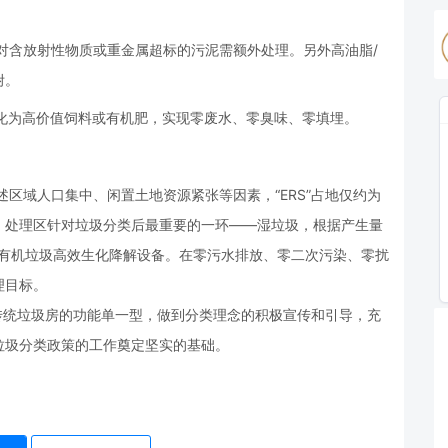
。
对含放射性物质或重金属超标的污泥需额外处理。另外高油脂/
附。
化为高价值饲料或有机肥，实现零废水、零臭味、零填埋。
区域人口集中、闲置土地资源紧张等因素，“ERS”占地仅约为
。处理区针对垃圾分类后最重要的一环——湿垃圾，根据产生量
餐厨有机垃圾高效生化降解设备。在零污水排放、零二次污染、零扰
理目标。
传统垃圾房的功能单一型，做到分类理念的积极宣传和引导，充
垃圾分类政策的工作奠定坚实的基础。