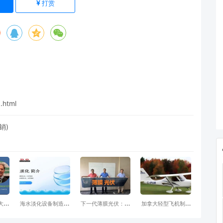
)
打赏
.html
销)
拿大唯
海水淡化设备制造项
下一代薄膜光伏：利
加拿大轻型飞机制造
公司
目www.vido.Ltd
用有机材料制造的太
项目（意向80架飞机
阳能电池技术-有机
返销)