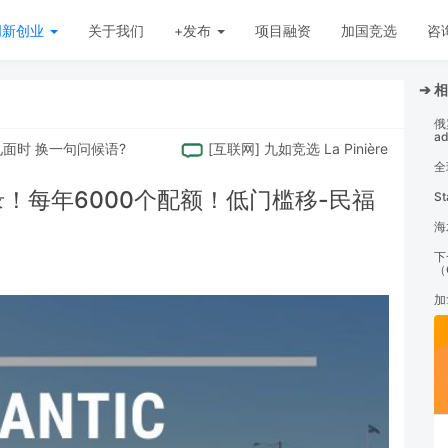
创新创业
关于我们
+发布
项目融资
加国竞选
咨
➔ 
俄
a
换⼀句问候语?
[
互联网
]
九如竞选 La Pinière 选区省议员 本周
全
录！每年6000个配额！低门槛移-民福
S
海
下
（
加