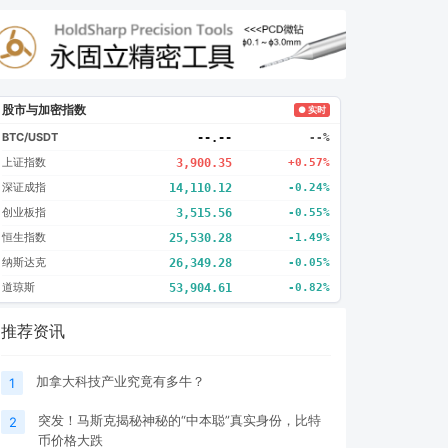
股市与加密指数
● 实时
BTC/USDT
--.--
--%
上证指数
3,900.35
+0.57%
深证成指
14,110.12
-0.24%
创业板指
3,515.56
-0.55%
恒生指数
25,530.28
-1.49%
纳斯达克
26,349.28
-0.05%
道琼斯
53,904.61
-0.82%
推荐资讯
加拿大科技产业究竟有多牛？
1
突发！马斯克揭秘神秘的“中本聪”真实身份，比特
2
币价格大跌