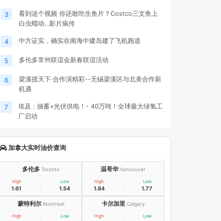
看到这个视频 你还敢吃生鱼片？Costco三文鱼上
3
白虫蠕动…影片疯传
中方证实，确实在南海中建岛建了飞机跑道
4
多伦多常州联谊会新春联谊活动
5
梁溪揽天下·合作演精彩--无锡梁溪区与北美合作新
6
机遇
埃及 : 抽蓄+光伏供电！- 40万吨！全球最大绿氢工
7
厂启动
加拿大实时油价查询
多伦多
温哥华
Toronto
Vancouver
High
Low
High
Low
1.61
1.54
1.84
1.77
蒙特利尔
卡尔加里
Montreal
Calgary
High
Low
High
Low