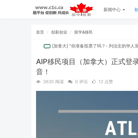
新闻中心
首页
创新创业
留学&移民
....
[
加拿大
]
"你准备投票了吗？- 列治⽂的华⼈⻅⾯时 
AIP移民项目（加拿大）正式登
音！
3620 阅读
0 评论
12 点赞