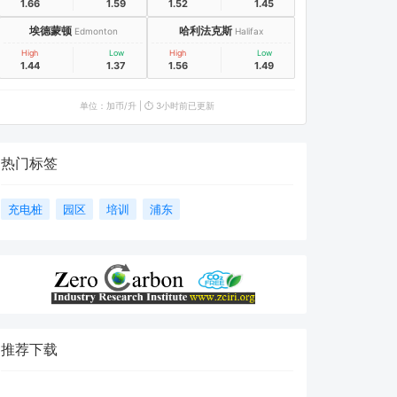
1.66
1.59
1.52
1.45
埃德蒙顿
哈利法克斯
Edmonton
Halifax
High
Low
High
Low
1.44
1.37
1.56
1.49
单位：加币/升 | ⏱️ 3小时前已更新
热门标签
充电桩
园区
培训
浦东
推荐下载