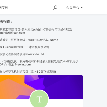
询专家
会员
中心
相关报道：
罗斯工程院 项目-意向对接的城市 招商机构 可以邮件联系
dmin@001can.com
活动 8月 3日-8 Aug.
[
前沿科技
]
全球首台掘爆机“翔龙号”
球首创（可更换氢罐）氢动力SUV汽车-NamX
tar Fusion加拿大唯一一家冷核聚变公司
水淡化设备制造项目www.vido.Ltd
一代薄膜光伏：利用有机材料制造的太阳能电池技术-有机光伏
OPV）电池 1-solar.com
拿大轻型飞机制造项目（意向80架飞机返销)