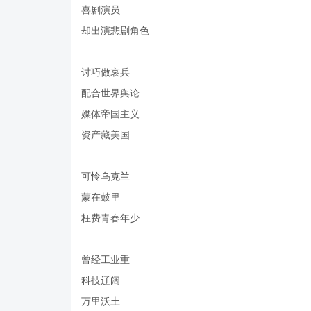
喜剧演员
却出演悲剧角色
讨巧做哀兵
配合世界舆论
媒体帝国主义
资产藏美国
可怜乌克兰
蒙在鼓里
枉费青春年少
曾经工业重
科技辽阔
万里沃土