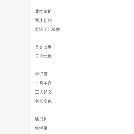
北约东扩
逐步切割
惹恼了北极熊
普金出手
天崩地裂
曾记否
十月革命
工人起义
冬宫变色
镰刀利
铁锤重