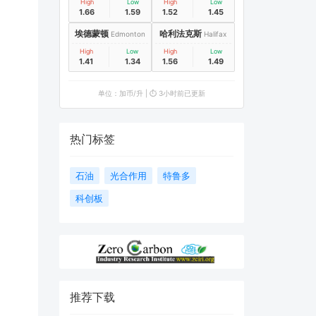
High
Low
High
Low
1.66
1.59
1.52
1.45
埃德蒙顿
哈利法克斯
Edmonton
Halifax
High
Low
High
Low
1.41
1.34
1.56
1.49
单位：加币/升 | ⏱️ 3小时前已更新
热门标签
石油
光合作用
特鲁多
科创板
推荐下载