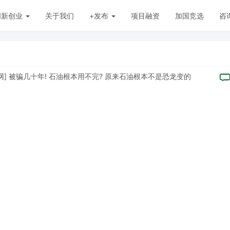
创新创业
关于我们
+发布
项目融资
加国竞选
咨
骗几十年! 石油根本用不完? 原来石油根本不是恐龙变的
[
中