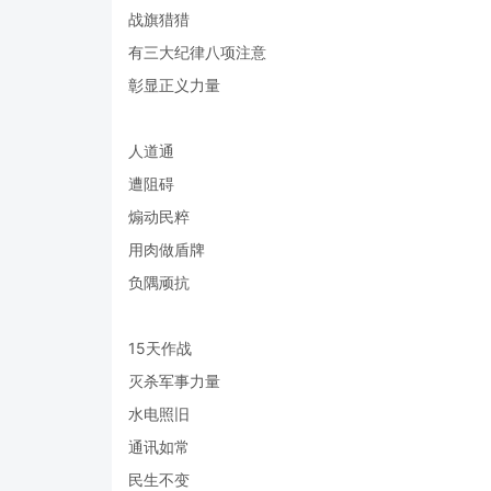
战旗猎猎
有三大纪律八项注意
彰显正义力量
人道通
遭阻碍
煽动民粹
用肉做盾牌
负隅顽抗
15天作战
灭杀军事力量
水电照旧
通讯如常
民生不变