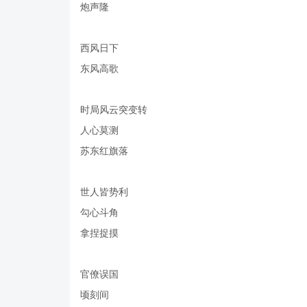
炮声隆
西风日下
东风高歌
时局风云突变转
人心莫测
苏东红旗落
世人皆势利
勾心斗角
拿捏捉摸
官僚误国
顷刻间