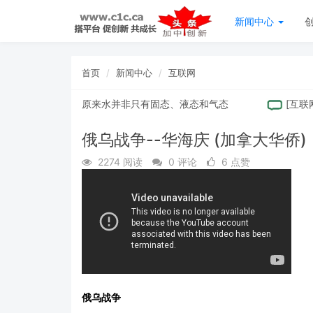
新闻中心
首页
新闻中心
互联网
“第四种水”：原来水并非只有固态、液态和气态
[
互联网
]
被
俄乌战争--华海庆 (加拿大华侨)
2274 阅读
0 评论
6 点赞
俄乌战争