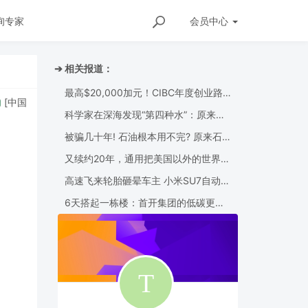
询专家
会员
中心
➔ 相关报道：
最高$20,000加元！CIBC年度创业路
国
]
又续约20年，通用把美国以外的世界交给上汽通用- 别克昂科威2026
演大赛开启，4.5万加元奖金池等你来
拿！
科学家在深海发现“第四种水”：原来水
并非只有固态、液态和气态
被骗几十年! 石油根本用不完? 原来石
油根本不是恐龙变的
又续约20年，通用把美国以外的世界交
给上汽通用- 别克昂科威2026款将在美
国停产
高速飞来轮胎砸晕车主 小米SU7自动断
电呼叫120 全程半小时救回一命
6天搭起一栋楼：首开集团的低碳更新
样本