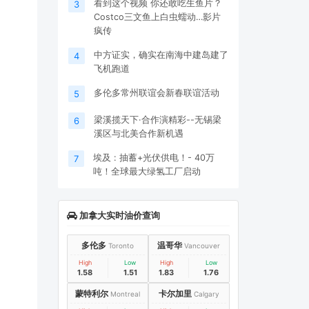
看到这个视频 你还敢吃生鱼片？
3
Costco三文鱼上白虫蠕动…影片
疯传
中方证实，确实在南海中建岛建了
4
飞机跑道
多伦多常州联谊会新春联谊活动
5
梁溪揽天下·合作演精彩--无锡梁
6
溪区与北美合作新机遇
埃及 : 抽蓄+光伏供电！- 40万
7
吨！全球最大绿氢工厂启动
加拿大实时油价查询
多伦多
温哥华
Toronto
Vancouver
High
Low
High
Low
1.58
1.51
1.83
1.76
蒙特利尔
卡尔加里
Montreal
Calgary