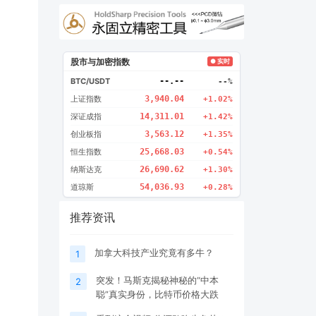
股市与加密指数
● 实时
BTC/USDT
--.--
--%
上证指数
3,940.04
+1.02%
深证成指
14,311.01
+1.42%
创业板指
3,563.12
+1.35%
恒生指数
25,668.03
+0.54%
纳斯达克
26,690.62
+1.30%
道琼斯
54,036.93
+0.28%
推荐资讯
加拿大科技产业究竟有多牛？
1
突发！马斯克揭秘神秘的“中本
2
聪”真实身份，比特币价格大跌