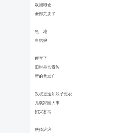
欧洲粮仓
全部荒废了
黑土地
白姑娘
便宜了
旧时皇宫贵族
新的暴发户
政权更迭如戏子更衣
儿戏家国大事
招灾惹祸
铁骑滚滚