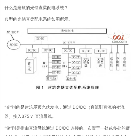
什么是建筑的光储直柔配电系统？
典型的光储直柔配电系统如图所示。
“光”指的是建筑屋顶光伏发电，通过 DC/DC（直流到直流的变流
器）接入375Ｖ 直流母线。
“储”则是指由直流母线通过 DC/DC 连接的、布置于一处或多处的蓄