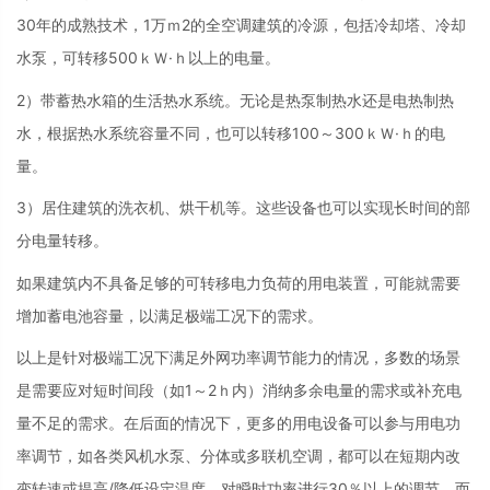
30年的成熟技术，1万ｍ2的全空调建筑的冷源，包括冷却塔、冷却
水泵，可转移500ｋＷ·ｈ以上的电量。
2）带蓄热水箱的生活热水系统。无论是热泵制热水还是电热制热
水，根据热水系统容量不同，也可以转移100～300ｋＷ·ｈ的电
量。
3）居住建筑的洗衣机、烘干机等。这些设备也可以实现长时间的部
分电量转移。
如果建筑内不具备足够的可转移电力负荷的用电装置，可能就需要
增加蓄电池容量，以满足极端工况下的需求。
以上是针对极端工况下满足外网功率调节能力的情况，多数的场景
是需要应对短时间段（如1～2ｈ内）消纳多余电量的需求或补充电
量不足的需求。在后面的情况下，更多的用电设备可以参与用电功
率调节，如各类风机水泵、分体或多联机空调，都可以在短期内改
变转速或提高/降低设定温度，对瞬时功率进行30％以上的调节，而