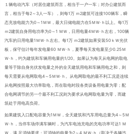
１辆电动汽车（对居住建筑而言，相当于一户一车；对办公建筑而
言，相当于每2～3人一车），则每1万 ｍ2建筑可连接100辆车，瞬
态充放电能力为0～1ＭＷ，最大日储电能力在5ＭＷ·ｈ以上。每1万
ｍ2建筑自身用电功率为0～1 ＭＷ，日用电量4ＭＷ·ｈ左右，100辆
汽车的日用电量1ＭＷ·ｈ左右。每1万 ｍ2建筑如果安装50ｋＷ光伏
板，保守估计每年发电量60 ＭＷ·ｈ，夏季每天发电量至少0.25Ｍ
Ｗ·ｈ，约为建筑和车辆用电量的1/20。如果认为每天从电网的取电
量等于除自身光伏发电量之外的全天建筑用电和车辆用电之和，则
每天需要从电网取电4～5ＭＷ·ｈ。从电网取电的最不利工况是连续
从电网按照最大功率取电，而在取电时段各类设备用电量为零；配
合电网调节的另一个最不利工况则为要求从电网取电量为零，而建
筑处于用电高负荷。
如果建筑入口配电容量为1ＭＷ，全天建筑和汽车用电总量为4～5Ｍ
Ｗ·ｈ，当停车场停满车辆时，为汽车电池充电的充电功率可达1 Ｍ
Ｗ，满 足消纳要求；可消纳的电量为2～4 ＭＷ·ｈ（取决于各辆汽