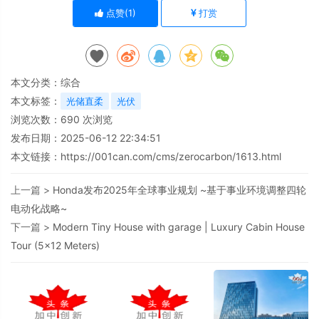
点赞(
1
)
打赏
本文分类：
综合
本文标签：
光储直柔
光伏
浏览次数：
690
次浏览
发布日期：2025-06-12 22:34:51
本文链接：
https://001can.com/cms/zerocarbon/1613.html
上一篇 >
Honda发布2025年全球事业规划 ~基于事业环境调整四轮
电动化战略~
下一篇 >
Modern Tiny House with garage | Luxury Cabin House
Tour (5x12 Meters)