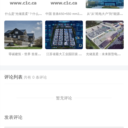
什么是“光储直柔”？什么是
中国 首条650*550 mm2有
从“从“耗电大户”到“能源工
建筑的光储直柔配电系统？
机光伏（OPV）模组量产线
厂”光伏幕墙如何重塑未来
成功流片下线！
城市风貌?-碲化镉 透光率
0%到80%可调
零碳建筑 - 世界 首座
江苏省最大工业园区级 微
光储直柔：未来新型电力系
100%能源自给的公寓
电网 在常投运
统的革命性技术
评论列表
共有
0
条评论
暂无评论
发表评论