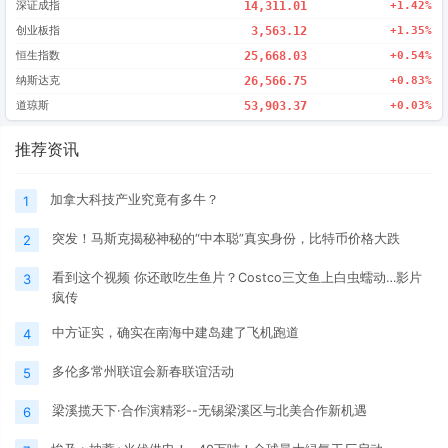
深证成指
14,311.01
+1.42%
创业板指
3,563.12
+1.35%
恒生指数
25,668.03
+0.54%
纳斯达克
26,566.75
+0.83%
道琼斯
53,903.37
+0.03%
推荐资讯
加拿大科技产业究竟有多牛？
1
突发！马斯克揭秘神秘的“中本聪”真实身份，比特币价格大跌
2
看到这个视频 你还敢吃生鱼片？Costco三文鱼上白虫蠕动…影片
3
疯传
中方证实，确实在南海中建岛建了飞机跑道
4
多伦多常州联谊会新春联谊活动
5
梁溪揽天下·合作演精彩--无锡梁溪区与北美合作新机遇
6