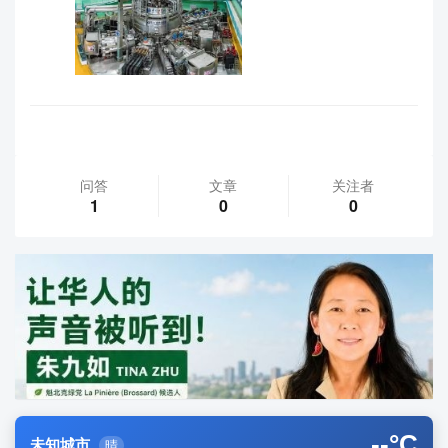
问答
文章
关注者
1
0
0
--
°C
未知城市
晴