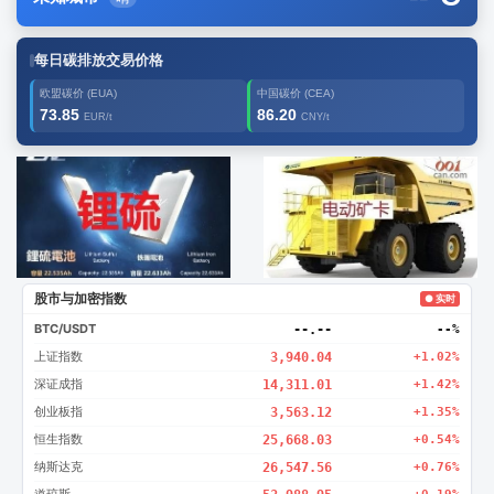
每日碳排放交易价格
欧盟碳价 (EUA)
中国碳价 (CEA)
73.85
86.20
EUR/t
CNY/t
广告2
创新
股市与加密指数
● 实时
BTC/USDT
--.--
--%
上证指数
3,940.04
+1.02%
深证成指
14,311.01
+1.42%
创业板指
3,563.12
+1.35%
恒生指数
25,668.03
+0.54%
纳斯达克
26,547.56
+0.76%