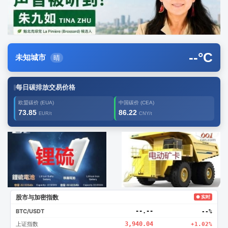
--
°C
未知城市
晴
每日碳排放交易价格
欧盟碳价 (EUA)
中国碳价 (CEA)
73.85
86.22
EUR/t
CNY/t
广告2
创新
股市与加密指数
● 实时
BTC/USDT
--.--
--%
上证指数
3,940.04
+1.02%