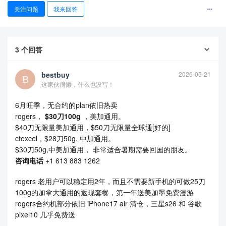
关注问题
我来回答
3
个回答
bestbuy
2026-05-21
这家伙很懒，什么也没写！
6月旺季，无合约的plan依旧热卖
rogers，
$30刀100g
，美加通用。
$40刀无限量美加通用，$50刀无限量全球通[好的]
ctexcel，$28刀50g, 中加通用。
$30刀50g,中美加通用， 非常适合暑期需要回国的朋友。
咨询电话
+1 613 883 1262
rogers 老用户可以稳定用2年，而且不需要新手机的可做25刀
100g的加拿大通用的返现套餐，第一年送美加墨免费漫游
rogers合约机部分依旧 iPhone17 air 清仓，三星s26 和 谷歌
pixel10 几乎免费送