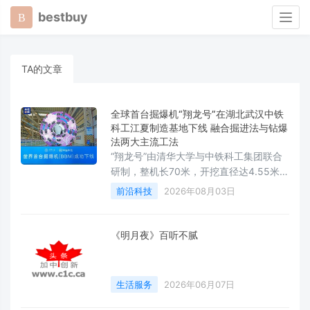
bestbuy
Togg
navig
TA的文章
全球首台掘爆机“翔龙号”在湖北武汉中铁
科工江夏制造基地下线 融合掘进法与钻爆
法两大主流工法
“翔龙号”由清华大学与中铁科工集团联合
研制，整机长70米，开挖直径达4.55米，
中心刀盘直径达1.2米，整机重量约400
前沿科技
2026年08月03日
吨。。
《明月夜》百听不腻
生活服务
2026年06月07日